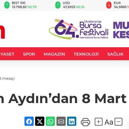
BIST 100
USD
EUR
13.798,82
%0,70
47,6923
%0,16
54,9885
%
İYASET
SPOR
MAGAZİN
TEKNOLOJİ
SAĞLIK
t mesajı
 Aydın’dan 8 Mart