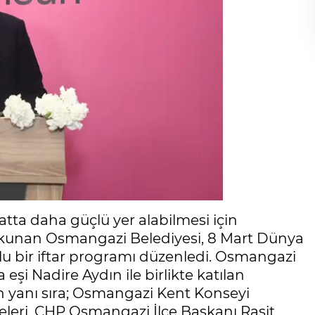
atta daha güçlü yer alabilmesi için
 dokunan Osmangazi Belediyesi, 8 Mart Dünya
lu bir iftar programı düzenledi. Osmangazi
şi Nadire Aydın ile birlikte katılan
 yanı sıra; Osmangazi Kent Konseyi
eleri, CHP Osmangazi İlçe Başkanı Raşit