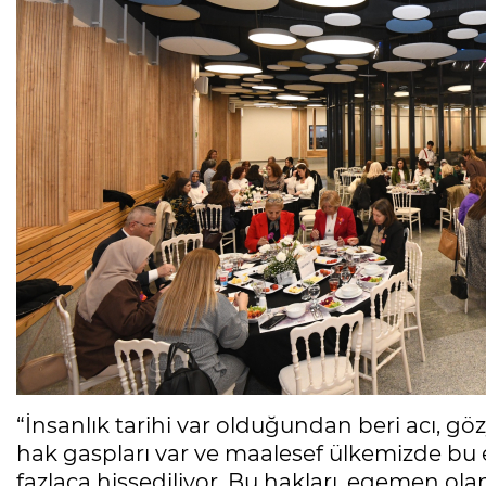
“İnsanlık tarihi var olduğundan beri acı, gözy
hak gaspları var ve maalesef ülkemizde bu e
fazlaca hissediliyor. Bu hakları, egemen 