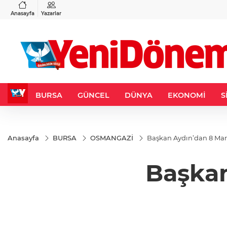
VND
GAU/TRY
3
%-0,22
0,0018
%0,11
6.509,15
%0,26
Anasayfa
Yazarlar
BURSA
GÜNCEL
DÜNYA
EKONOMİ
S
Anasayfa
BURSA
OSMANGAZİ
Başkan Aydın’dan 8 Mar
Başkan