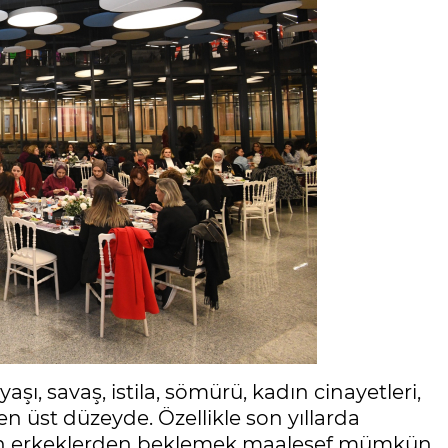
aşı, savaş, istila, sömürü, kadın cinayetleri,
n üst düzeyde. Özellikle son yıllarda
olan erkeklerden beklemek maalesef mümkün