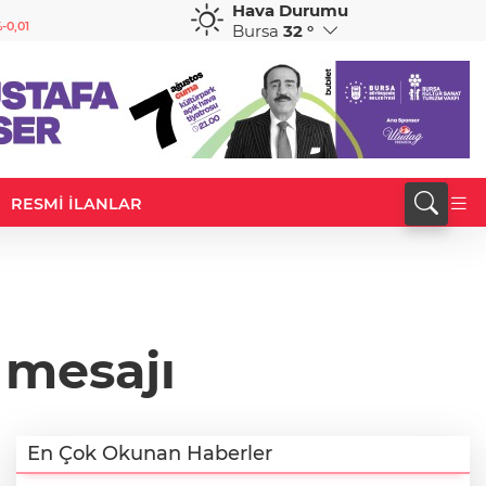
Hava Durumu
GBP
CHF
-0,01
64,1941
%0,08
58,6838
%0,21
Bursa
32 °
RESMİ İLANLAR
 mesajı
En Çok Okunan Haberler