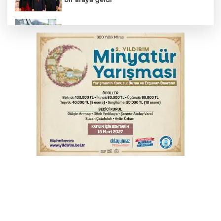
Benzine dev indirim! Pompaya fiyatlarına
yansıyacak mı?
YENİ Parti Genel Başkanı Özel'den
Çerçeve Yasa yorumu
Serbest piyasada döviz fiyatları
Serbest piyasada altın fiyatları...