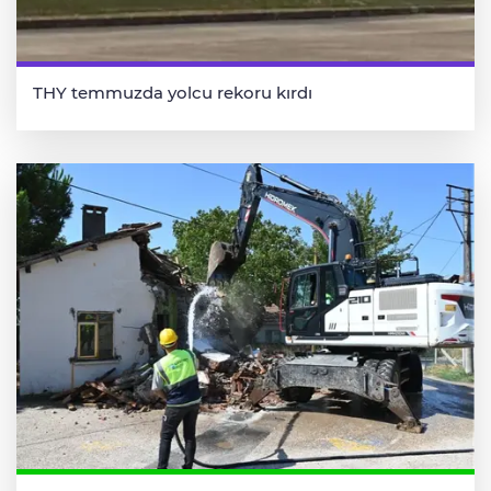
THY temmuzda yolcu rekoru kırdı