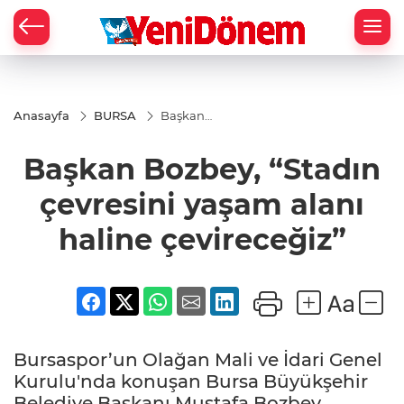
Zİ
Anasayfa
BURSA
Başkan
Bozbey,
“Stadın
Başkan Bozbey, “Stadın
çevresini
yaşam alanı
haline
çevresini yaşam alanı
çevireceğiz”
haline çevireceğiz”
Bursaspor’un Olağan Mali ve İdari Genel
Kurulu'nda konuşan Bursa Büyükşehir
Belediye Başkanı Mustafa Bozbey,