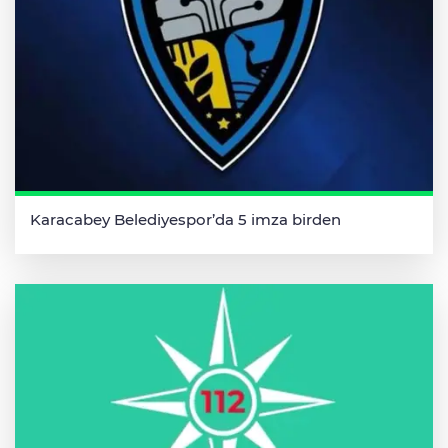
Karacabey Belediyespor’da 5 imza birden