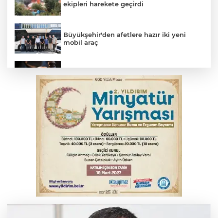
ekipleri harekete geçirdi
Büyükşehir'den afetlere hazır iki yeni
mobil araç
Yargıtay’dan primle çalışanlara müjde
Bakan Gürlek, Uğur Mumcu’nun ailesi ile
bir araya geldi
Serbest piyasada altın fiyatları...
Bursa’da bugün hava nasıl olacak?