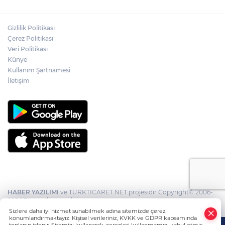
Gizlilik Politikası
Çerez Politikası
Veri Politikası
Künye
Kullanım Şartnamesi
İletişim
HABER YAZILIMI
ve TURKTICARET.NET projesidir Copyright© 2006-
2026 Tüm hakları saklıdır.
Sizlere daha iyi hizmet sunabilmek adına sitemizde çerez
konumlandırmaktayız. Kişisel verileriniz, KVKK ve GDPR kapsamında