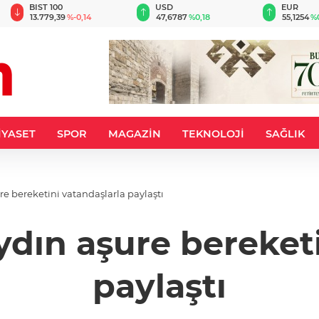
BIST 100
USD
EUR
13.779,39
%-0,14
47,6787
%0,18
55,1254
%
İYASET
SPOR
MAGAZİN
TEKNOLOJİ
SAĞLIK
n Erkan Aydın aşure bereketini vatandaşlarla paylaştı
dın aşure bereketi
paylaştı