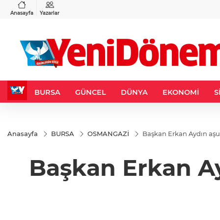
VND
GAU/TRY
3
%-0,22
0,0018
%0,32
6.660,55
%2,59
Anasayfa
Yazarlar
BURSA
GÜNCEL
DÜNYA
EKONOMİ
S
Anasayfa
BURSA
OSMANGAZİ
Başka
Başkan Erkan Ay