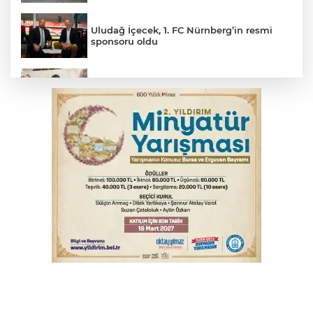
Uludağ İçecek, 1. FC Nürnberg’in resmi
sponsoru oldu
Başkan Aydın Osmangazi’nin nabzını
sahada tuttu
Erguvan Bayramı minyatür sanatıyla
geleceğe taşınacak
Trabzonspor'da Folcarelli ameliyat oldu
THY temmuzda yolcu rekoru kırdı