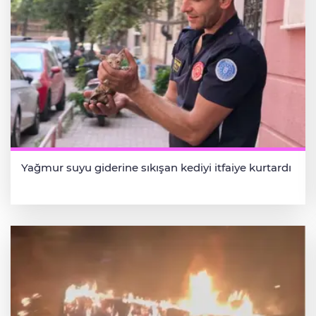
Yağmur suyu giderine sıkışan kediyi itfaiye kurtardı