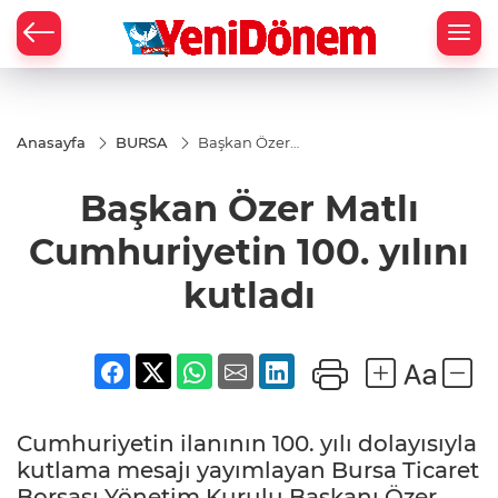
Zİ
Anasayfa
BURSA
Başkan Özer
Matlı
Cumhuriyetin
Başkan Özer Matlı
100. yılını
kutladı
Cumhuriyetin 100. yılını
kutladı
Cumhuriyetin ilanının 100. yılı dolayısıyla
kutlama mesajı yayımlayan Bursa Ticaret
Borsası Yönetim Kurulu Başkanı Özer