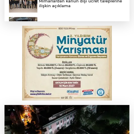
Mimarlardan kanun dışı ücret taleplerine
ilişkin açıklama
Başkan Aydın: Tüm imkanları sunuyoruz
Başkan Dalgıç: Denizler halkındır
Bursa’da bugün hava nasıl olacak?
Bursa'da kontrolden çıkan araç orta
refüje çıktı