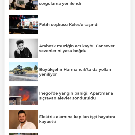
sorgulama yenilendi
Fetih coşkusu Keles'e taşındı
Arabesk müziğin acı kaybı! Cansever
sevenlerini yasa boğdu
Büyükşehir Harmancık'ta da yolları
yeniliyor
İnegöl’de yangın paniği! Apartmana
sıçrayan alevler söndürüldü
Elektrik akımına kapılan işçi hayatını
kaybetti