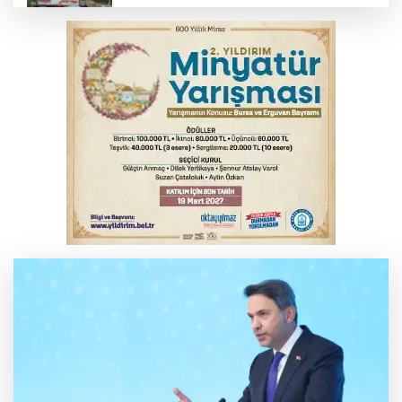
Bursa’da bugün hava nasıl olacak?
İş makinesinin camına kafasını çarpan
operatör yaralandı
Babasını ziyarete giderken kazada
hayatını kaybetti
İnegöl'de orman yangını; Havadan ve
karadan müdahale başlatıldı