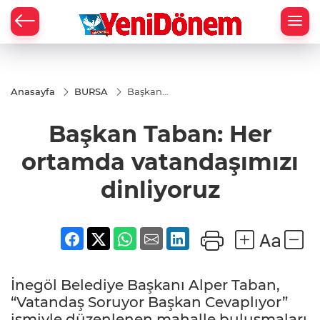
Zİ
Anasayfa
BURSA
Başkan
Taban: Her
ortamda
Başkan Taban: Her
vatandaşımızı
dinliyoruz
ortamda vatandaşımızı
dinliyoruz
İnegöl Belediye Başkanı Alper Taban,
“Vatandaş Soruyor Başkan Cevaplıyor”
ismiyle düzenlenen mahalle buluşmaları