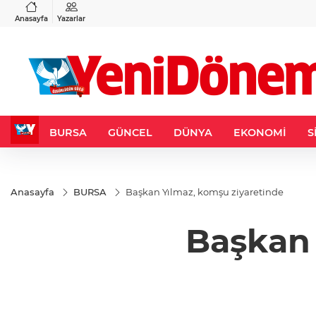
VND
GAU/TRY
3
%-0,22
0,0018
%0,32
6.660,55
%2,59
Anasayfa
Yazarlar
BURSA
GÜNCEL
DÜNYA
EKONOMİ
S
Anasayfa
BURSA
Başkan Yılmaz, komşu ziyaretinde
Başkan 