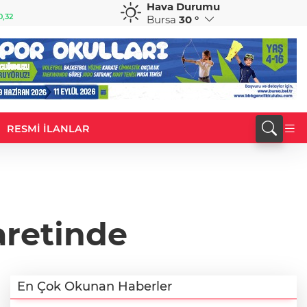
Hava Durumu
GBP
CHF
0,32
64,3468
%0,38
59,0083
%0,82
Bursa
30 °
RESMİ İLANLAR
aretinde
En Çok Okunan Haberler