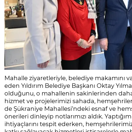
Mahalle ziyaretleriyle, belediye makamını v
eden Yıldırım Belediye Başkanı Oktay Yılmaz
olduğunu, o mahallenin sakinlerinden daha
hizmet ve projelerimizi sahada, hemşehriler
de Şükraniye Mahallesi’ndeki esnaf ve hemşeh
önerileri dinleyip notlarımızı aldık. Yaptığım
ihtiyaçlarını tespit ederken, hemşehrilerim
katkı sağlayacak hizmetleri istişarelerle ma