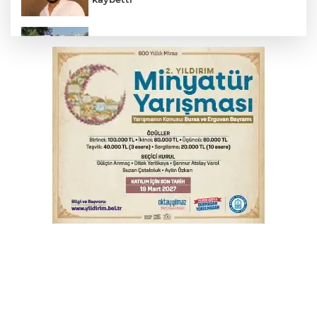
İş makinesinin camına kafasını çarpan
operatör yaralandı
Babasını ziyarete giderken kazada
hayatını kaybetti
Arabesk müziğin acı kaybı! Cansever
sevenlerini yasa boğdu
Otomobil kanala uçtu: 2 yaralı