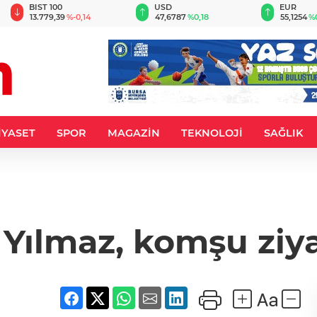
BIST 100
USD
EUR
13.779,39
%-0,14
47,6787
%0,18
55,1254
%
İYASET
SPOR
MAGAZİN
TEKNOLOJİ
SAĞLIK
Yılmaz, komşu ziy