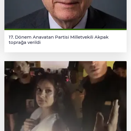
17. Dönem Anavatan Partisi Milletvekili Akpak
toprağa verildi