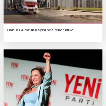
Habur Gümrük Kapısı'nda rekor kırıldı