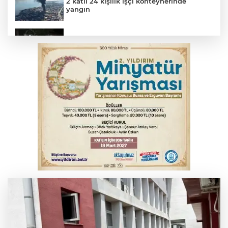
2 katlı 24 kişilik işçi konteynerinde
yangın
Polisin 'dur' ihtarına uymadı, ceza
duvarına tosladı
Bursa'da yolcu otobüsünün çarptığı
kadın ağır yaralandı
Uludağ İçecek, 1. FC Nürnberg’in resmi
sponsoru oldu
'Yeni nesil suç örgütlerine' dev operasyon