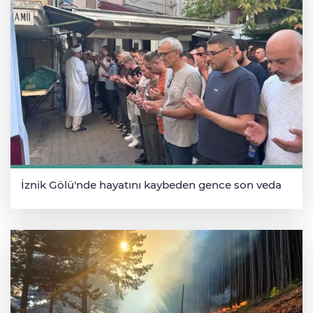
İznik Gölü'nde hayatını kaybeden gence son veda