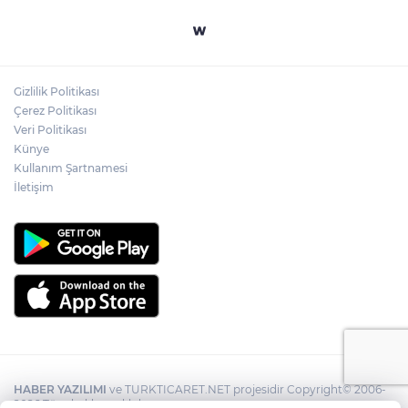
Gizlilik Politikası
Çerez Politikası
Veri Politikası
Künye
Kullanım Şartnamesi
İletişim
HABER YAZILIMI
ve TURKTICARET.NET projesidir Copyright© 2006-
2026 Tüm hakları saklıdır.