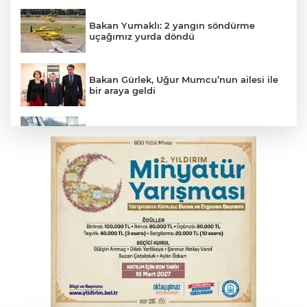
Bakan Yumaklı: 2 yangın söndürme
uçağımız yurda döndü
Bakan Gürlek, Uğur Mumcu’nun ailesi ile
bir araya geldi
Benzine dev indirim! Pompaya fiyatlarına
yansıyacak mı?
YENİ Parti Genel Başkanı Özel'den
Çerçeve Yasa yorumu
Serbest piyasada döviz fiyatları
Serbest piyasada altın fiyatları...