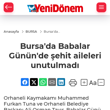
Zİ
Anasayfa
BURSA
Bursa'da
Babalar
Günün'de
Bursa'da Babalar
şehit aileleri
unutulmadı
Günün'de şehit aileleri
unutulmadı
Orhaneli Kaymakamı Muhammed
Furkan Tuna ve Orhaneli Belediye
Başkanı Ali Osman Tayır, Babalar Günü