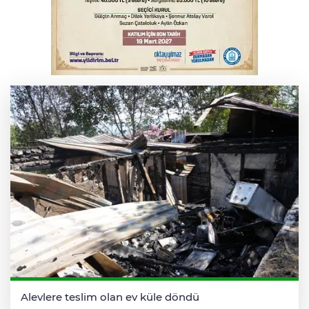
6. Perseid Meteor Yağmuru Gözlem
Etkinliği Karacabey'de gökyüzü
tutkunlarını buluşturacak
Serbest piyasada döviz fiyatları
Alevlere teslim olan ev küle döndü