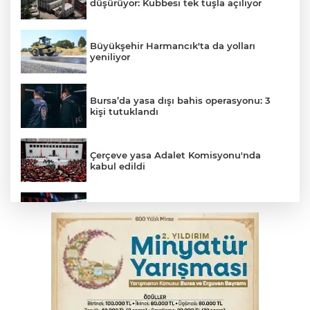
düşürüyor: Kubbesi tek tuşla açılıyor
Büyükşehir Harmancık'ta da yolları
yeniliyor
Bursa’da yasa dışı bahis operasyonu: 3
kişi tutuklandı
Çerçeve yasa Adalet Komisyonu'nda
kabul edildi
Fetih coşkusu Keles'e taşındı
İnegöl’de yangın paniği! Apartmana
sıçrayan alevler söndürüldü