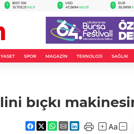
BIST 100
USD
EUR
13.703,13
%0,11
47,5694
%0,03
55,0959
%
İYASET
SPOR
MAGAZİN
TEKNOLOJİ
SAĞLIK
lini bıçkı makinesi