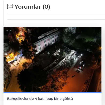
Yorumlar (
0
)
Bahçelievler’de 4 katlı boş bina çöktü