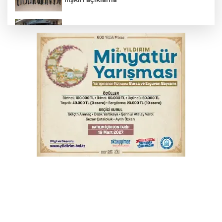
Başkan Aydın: Tüm imkanları sunuyoruz
Başkan Dalgıç: Denizler halkındır
Bursa’da bugün hava nasıl olacak?
Bursa'da kontrolden çıkan araç orta
refüje çıktı