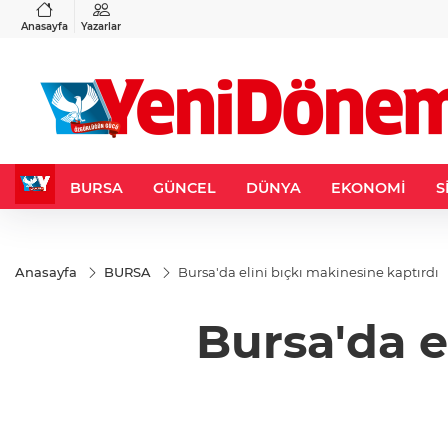
VND
GAU/TRY
6
%0,37
0,0018
%0,12
6.563,99
%1,05
Anasayfa
Yazarlar
BURSA
GÜNCEL
DÜNYA
EKONOMİ
S
Anasayfa
BURSA
Bursa'da elini bıçkı makinesine kaptırdı
Bursa'da e