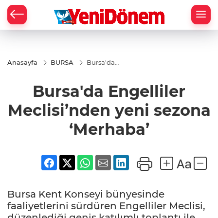
Zİ
Anasayfa
BURSA
Bursa'da
Engelliler
Meclisi’nden
Bursa'da Engelliler
yeni sezona
‘Merhaba’
Meclisi’nden yeni sezona
‘Merhaba’
Bursa Kent Konseyi bünyesinde
faaliyetlerini sürdüren Engelliler Meclisi,
düzenlediği geniş katılımlı toplantı ile