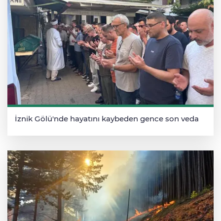
İznik Gölü'nde hayatını kaybeden gence son veda