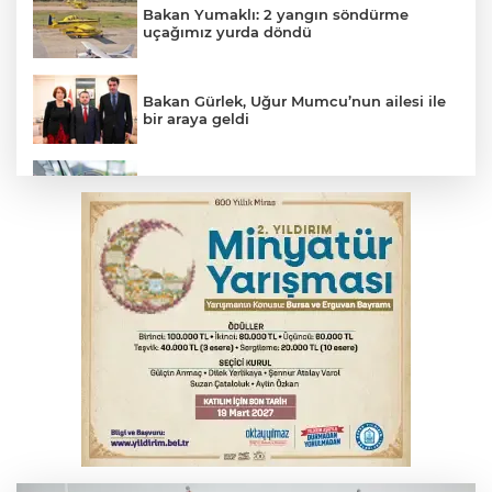
Bakan Yumaklı: 2 yangın söndürme
uçağımız yurda döndü
Bakan Gürlek, Uğur Mumcu’nun ailesi ile
bir araya geldi
Benzine dev indirim! Pompaya fiyatlarına
yansıyacak mı?
YENİ Parti Genel Başkanı Özel'den
Çerçeve Yasa yorumu
Serbest piyasada döviz fiyatları
Serbest piyasada altın fiyatları...