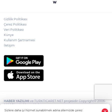
Gizlilik Politikası
Çerez Politikası
Veri Politikası
Künye
Kullanım Şartnamesi
İletişim
HABER YAZILIMI
ve TURKTICARET.NET projesidir Copyright© 2006-
2026 Tüm hakları saklıdır.
Sizlere daha iyi hizmet sunabilmek adına sitemizde çerez