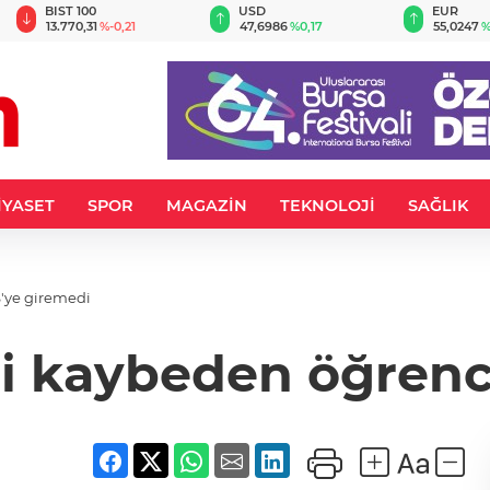
BIST 100
USD
EUR
13.770,31
%-0,21
47,6986
%0,17
55,0247
%
İYASET
SPOR
MAGAZİN
TEKNOLOJİ
SAĞLIK
'ye giremedi
ni kaybeden öğrenc