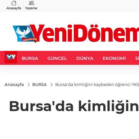
VND
GAU/TRY
3
%-0,22
0,0018
%0,35
6.604,97
%1,73
Anasayfa
Yazarlar
BURSA
GÜNCEL
DÜNYA
EKONOMİ
S
Anasayfa
BURSA
Bursa'da kimliğini kaybeden öğrenci YKS
Bursa'da kimliği