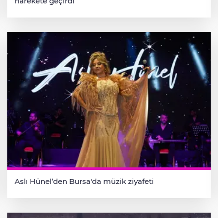
harekete geçirdi
Aslı Hünel’den Bursa'da müzik ziyafeti