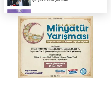
MSB: YAŞ kararları devletimize ve
milletimize hayırlı olsun
Osmangazi’de kaldırım işgaline geçit yok
Bursa’da bugün hava nasıl olacak?
Yargıtay’dan primle çalışanlara müjde