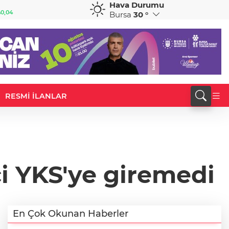
Hava Durumu
GBP
CHF
0,04
64,1789
%0,02
58,8366
%0,47
Bursa
30 °
RESMİ İLANLAR
i YKS'ye giremedi
En Çok Okunan Haberler