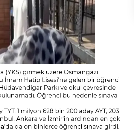
na (YKS) girmek üzere Osmangazi
u İmam Hatip Lisesi'ne gelen bir öğrenci
ri Hüdavendigar Parkı ve okul çevresinde
k bulunamadı. Öğrenci bu nedenle sınava
 TYT, 1 milyon 628 bin 200 aday AYT, 203
anbul, Ankara ve İzmir'in ardından en çok
sa
'da da on binlerce öğrenci sınava girdi.