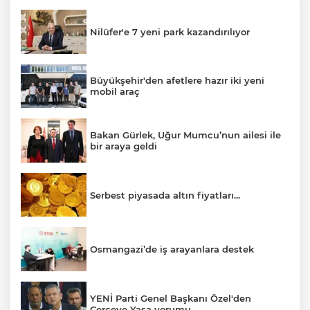
Nilüfer'e 7 yeni park kazandırılıyor
Büyükşehir'den afetlere hazır iki yeni
mobil araç
Bakan Gürlek, Uğur Mumcu’nun ailesi ile
bir araya geldi
Serbest piyasada altın fiyatları...
Osmangazi’de iş arayanlara destek
YENİ Parti Genel Başkanı Özel'den
Çerçeve Yasa yorumu