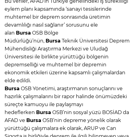
Bu veriler, AFAD’ın Türkiye genelindeki iş sürekliliği
eylem planı kapsamında ‘sanayi tesislerinde
muhtemel bir deprem sonrasında üretimin
devamlılığı nasıl sağlanır’ sorusunu ele
alan
Bursa
OSB Bölge
Müdürlüğü’nün,
Bursa
Teknik Üniversitesi Deprem
Mühendisliği Araştırma Merkezi ve Uludağ
Üniversitesi ile birlikte yürüttüğü bölgenin
depremselliği ve muhtemel bir depremin
ekonomik etkileri üzerine kapsamlı çalışmalardan
elde edildi.
Bursa
OSB Yönetimi, araştırmanın sonuçlarını ve
hazırlık çalışmalarını bir rapor halinde önümüzdeki
süreçte kamuoyu ile paylaşmayı
hedeflerken
Bursa
OSB’nin sosyal yüzü BOSİAD da
AFAD ve
Bursa
OSB’nin depreme yönelik olarak
yürüttüğü çalışmalara ek olarak, ARUP ve Can
Sigorta iş birliğiyle deprem ile ilgili bilinmeyen veya