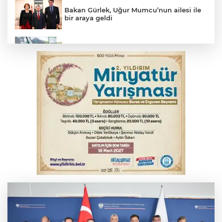
Bakan Gürlek, Uğur Mumcu’nun ailesi ile
bir araya geldi
Benzine dev indirim! Pompaya fiyatlarına
yansıyacak mı?
YENİ Parti Genel Başkanı Özel'den
Çerçeve Yasa yorumu
Serbest piyasada döviz fiyatları
Serbest piyasada altın fiyatları...