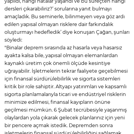
yapıldı, hangi hatalar yaşandı ve bu süreçten hangi
dersleri çıkarabiliriz?’ sorularına yanıt bulmayı
amaçladık. Bu seminerle, bilinmeyen veya göz ardı
edilen yapısal olmayan risklere dair farkındalık
oluşturmayı hedefledik’ diye konuşan Çağan, şunları
söyledi:
"Binalar deprem sırasında az hasarla veya hasarsız
ayakta kalsa bile, yapısal olmayan elemanlardan
kaynaklı üretim çok önemli ölçüde kesintiye
uğrayabilir. İşletmelerin tekrar faaliyete geçebilmesi
için finansal sürdürülebilirlik ve sigorta sistemleri
kritik bir role sahiptir. Altyapı yatırımları ve kapsamlı
sigorta planlamalarıyla ticari ve endüstriyel risklerin
minimize edilmesi, finansal kayıpların önüne
geçilmesi mümkün. 6 Şubat tecrübesiyle yaşanmış
olaylardan yola çıkarak gelecek planlarınız için yeni
bir pencere açmak istedik. Depremden sonra
işletmelerin finansal sürdürülebilirliğini sağlamak