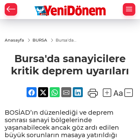
Zİ
Anasayfa
BURSA
Bursa'da
sanayicilere
kritik
Bursa'da sanayicilere
deprem
uyarıları
kritik deprem uyarıları
BOSİAD’ın düzenlediği ve deprem
sonrası sanayi bölgelerinde
yaşanabilecek ancak göz ardı edilen
büyük sorunların masaya yatırıldığı