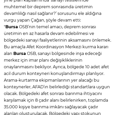
yine plan kapsamında ‘sanayi tesislerinde
muhtemel bir deprem sonrasında üretimin
devamlılığı nasıl sağlanır?’ sorusunu ele aldığına
vurgu yapan Çağan, şöyle devam etti:
"
Bursa
OSB’nin temel amacı, deprem sonrası
üretimin en az hasarla devam edebilmesi ve
bölgedeki sanayi faaliyetlerinin aksamasını önlemek.
Bu amaçla Afet Koordinasyon Merkezi kurma kararı
alan
Bursa
OSB, sanayi bölgesinde inşa edeceği
merkez için imar planı değişikliklerinin
onaylanmasını bekliyor. Ayrıca, bölgede 10 adet afet
acil durum konteyneri konuşlandırmayı planlıyor.
Arama-kurtarma ekipmanlarının yer alacağı bu
konteynerler, AFAD’ın belirlediği standartlara uygun
olacak. Bölgedeki afet sonrası barınma ihtiyacını
karşılamak için 8 çadır alanı belirlenirken, toplamda
35.000 kişiye barınma imkânı sağlayacak çadır
alanları oluşturulacak. Bölgedeki yapı stokunun