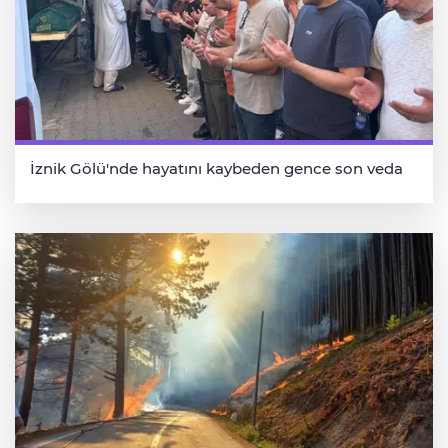
İznik Gölü'nde hayatını kaybeden gence son veda