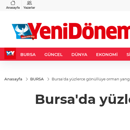
VND
GAU/TRY
6
%0,37
0,0018
%0,13
6.538,57
%0,65
Anasayfa
Yazarlar
BURSA
GÜNCEL
DÜNYA
EKONOMİ
S
Anasayfa
BURSA
Bursa'da yüzlerce gönüllüye orman yang
Bursa'da yüz