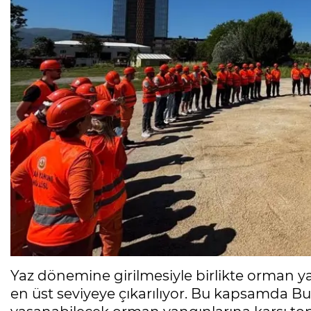
Yaz dönemine girilmesiyle birlikte orman yan
en üst seviyeye çıkarılıyor. Bu kapsamda