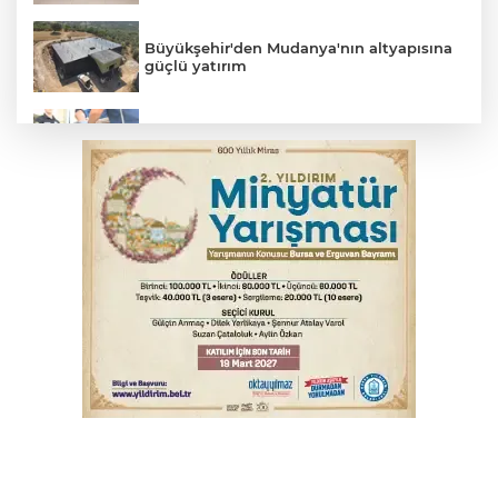
Büyükşehir'den Mudanya'nın altyapısına
güçlü yatırım
Suikast timinin son firarisinden kan
donduran ifade
Osmangazi’de yeşil alanlar titizlikle
korunuyor
Bursa'da akıma kapılan mühendis ağır
yaralandı
Bursa'da tavuk çiftliğinde yangın