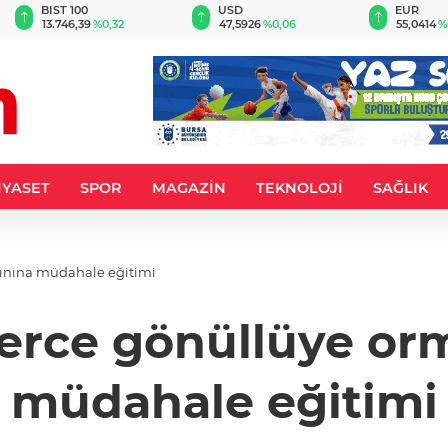
BIST 100
USD
EUR
13.746,39
%0,32
47,5926
%0,06
55,0414
%
İYASET
SPOR
MAGAZİN
TEKNOLOJİ
SAĞLIK
ınına müdahale eğitimi
lerce gönüllüye or
müdahale eğitimi