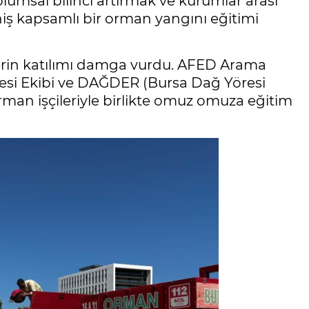
lumsal bilinci artırmak ve kurumlar arası
ş kapsamlı bir orman yangını eğitimi
ülerin katılımı damga vurdu. AFED Arama
iyesi Ekibi ve DAĞDER (Bursa Dağ Yöresi
orman işçileriyle birlikte omuz omuza eğitim