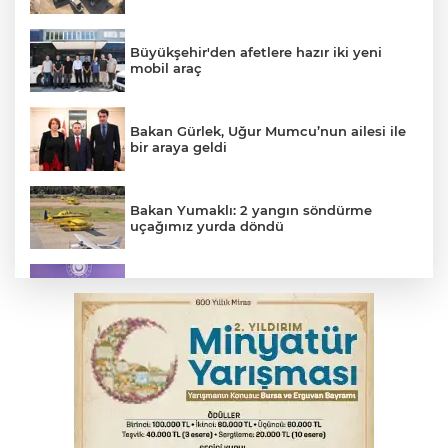
Büyükşehir'den afetlere hazır iki yeni
mobil araç
Bakan Gürlek, Uğur Mumcu’nun ailesi ile
bir araya geldi
Bakan Yumaklı: 2 yangın söndürme
uçağımız yurda döndü
MSB: YAŞ kararları devletimize ve
milletimize hayırlı olsun
Osmangazi’de kaldırım işgaline geçit yok
YENİ Parti Genel Başkanı Özel'den