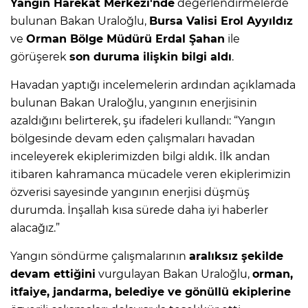
Yangın Harekat Merkezi'nde
değerlendirmelerde
bulunan Bakan Uraloğlu,
Bursa Valisi Erol Ayyıldız
ve
Orman Bölge Müdürü Erdal Şahan
ile
görüşerek
son duruma ilişkin bilgi aldı
.
Havadan yaptığı incelemelerin ardından açıklamada
bulunan Bakan Uraloğlu, yangının enerjisinin
azaldığını belirterek, şu ifadeleri kullandı: “Yangın
bölgesinde devam eden çalışmaları havadan
inceleyerek ekiplerimizden bilgi aldık. İlk andan
itibaren kahramanca mücadele veren ekiplerimizin
özverisi sayesinde yangının enerjisi düşmüş
durumda. İnşallah kısa sürede daha iyi haberler
alacağız.”
Yangın söndürme çalışmalarının
aralıksız şekilde
devam ettiğini
vurgulayan Bakan Uraloğlu,
orman,
itfaiye, jandarma, belediye ve gönüllü ekiplerine