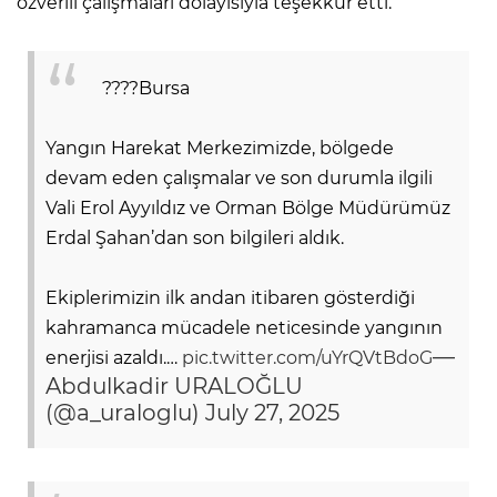
özverili çalışmaları dolayısıyla teşekkür etti.
????Bursa
Yangın Harekat Merkezimizde, bölgede
devam eden çalışmalar ve son durumla ilgili
Vali Erol Ayyıldız ve Orman Bölge Müdürümüz
Erdal Şahan’dan son bilgileri aldık.
Ekiplerimizin ilk andan itibaren gösterdiği
kahramanca mücadele neticesinde yangının
—
enerjisi azaldı.…
pic.twitter.com/uYrQVtBdoG
Abdulkadir URALOĞLU
(@a_uraloglu)
July 27, 2025