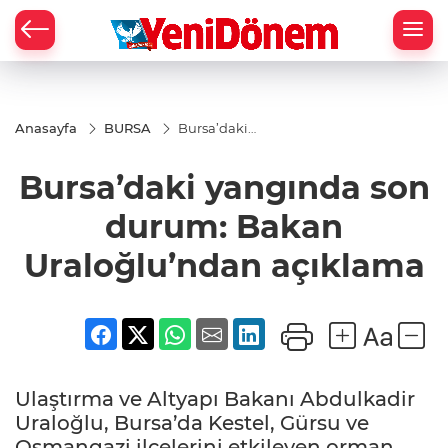
Zİ
Anasayfa
BURSA
Bursa’daki
yangında son
durum: Bakan
Bursa’daki yangında son
Uraloğlu’ndan
açıklama
durum: Bakan
Uraloğlu’ndan açıklama
Ulaştırma ve Altyapı Bakanı Abdulkadir
Uraloğlu, Bursa’da Kestel, Gürsu ve
Osmangazi ilçelerini etkileyen orman