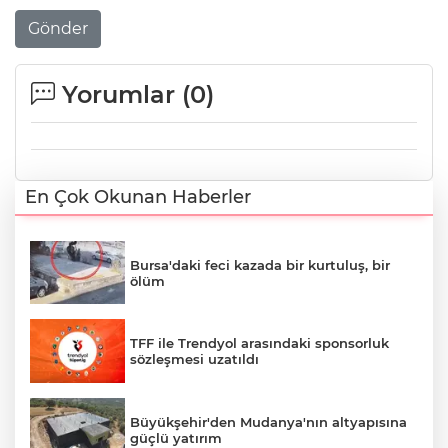
Gönder
Yorumlar (
0
)
En Çok Okunan Haberler
Bursa'daki feci kazada bir kurtuluş, bir
ölüm
TFF ile Trendyol arasındaki sponsorluk
sözleşmesi uzatıldı
Büyükşehir'den Mudanya'nın altyapısına
güçlü yatırım