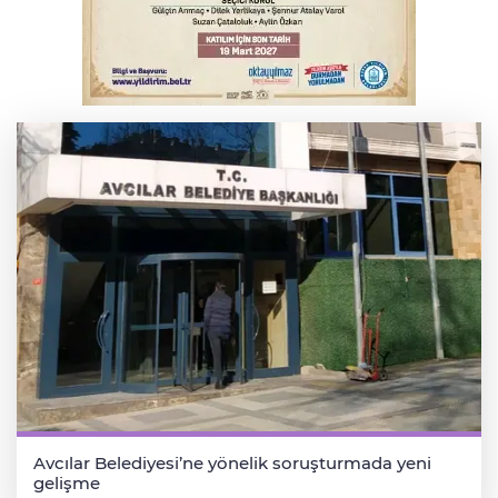
Çerçeve Yasa yorumu
BUÜ’nün laboratuvarları tam kapasite ile
sektörün hizmetinde
Avcılar Belediyesi’ne yönelik soruşturmada yeni
gelişme