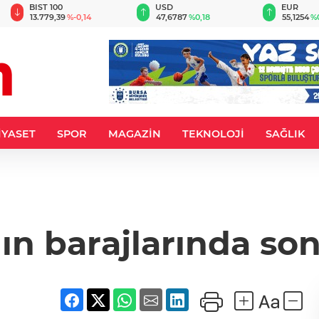
BIST 100
USD
EUR
13.779,39
%-0,14
47,6787
%0,18
55,1254
%
İYASET
SPOR
MAGAZİN
TEKNOLOJİ
SAĞLIK
ın barajlarında s