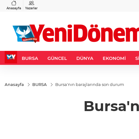
VND
GAU/TRY
3
%-0,22
0,0018
%0,32
6.660,55
%2,59
Anasayfa
Yazarlar
BURSA
GÜNCEL
DÜNYA
EKONOMİ
S
Anasayfa
BURSA
Bursa'nın barajlarında son durum
Bursa'n