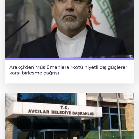
Arakçi'den Müslümanlara "kötü niyetli dış güçlere"
karşı birleşme çağrısı