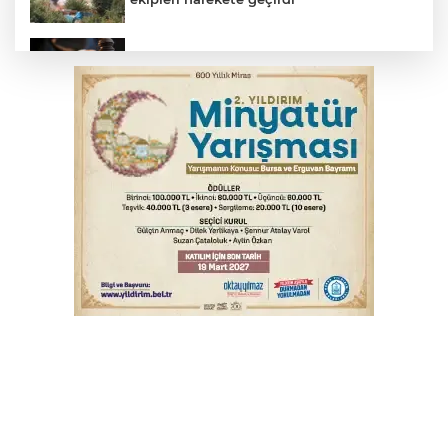
Yargıtay’dan primle çalışanlara müjde
TOFAŞ Basketbol'da sağlık kontrolleri
başladı
Bursa’da bugün hava nasıl olacak?
Osmangazi’de iş arayanlara destek