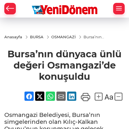
Zİ
Anasayfa
BURSA
OSMANGAZİ
Bursa’nın
dünyaca ünlü
değeri
Bursa’nın dünyaca ünlü
Osmangazi’de
konuşuldu
değeri Osmangazi’de
konuşuldu
Osmangazi Belediyesi, Bursa’nın
simgelerinden olan Kılıç-Kalkan
Oyunu’nun korunması ve gelecek