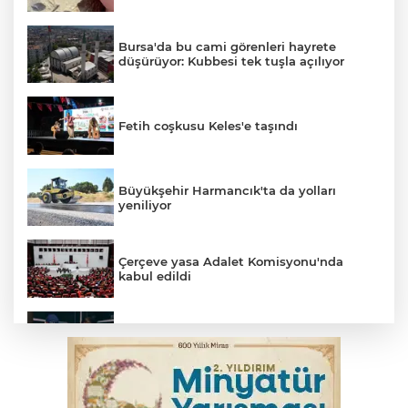
Bursa'da bu cami görenleri hayrete
düşürüyor: Kubbesi tek tuşla açılıyor
Fetih coşkusu Keles'e taşındı
Büyükşehir Harmancık'ta da yolları
yeniliyor
Çerçeve yasa Adalet Komisyonu'nda
kabul edildi
Bursa’da yasa dışı bahis operasyonu: 3
kişi tutuklandı
İnegöl’de yangın paniği! Apartmana