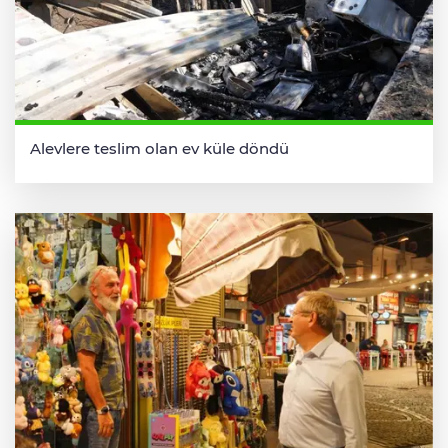
Alevlere teslim olan ev küle döndü