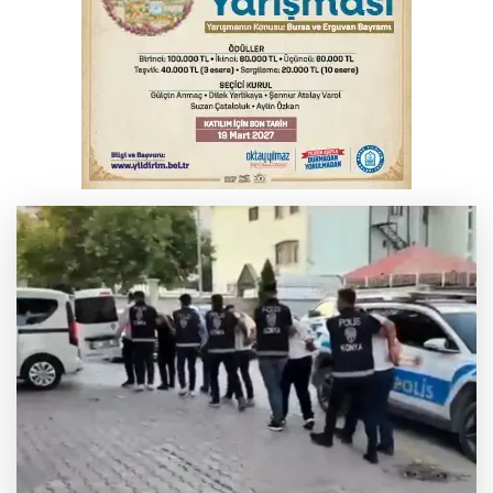
sıçrayan alevler söndürüldü
Serbest piyasada döviz fiyatları
Otomobil kanala uçtu: 2 yaralı