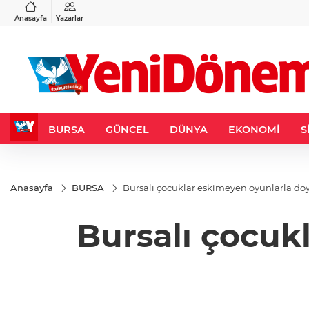
VND
GAU/TRY
3
%-0,22
0,0018
%0,36
6.604,90
%1,73
Anasayfa
Yazarlar
BURSA
GÜNCEL
DÜNYA
EKONOMİ
S
Anasayfa
BURSA
Bursalı çocuklar eskimeyen oyunlarla do
Bursalı çocuk