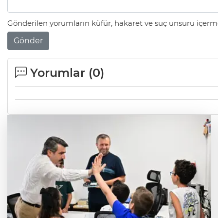
Gönderilen yorumların küfür, hakaret ve suç unsuru içerme
Gönder
Yorumlar (
0
)