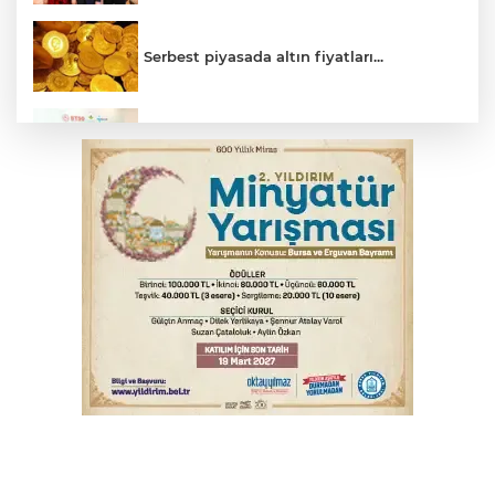
Serbest piyasada altın fiyatları...
Osmangazi’de iş arayanlara destek
Osmangazi’de kaldırım işgaline geçit yok
Bursa’da bugün hava nasıl olacak?
MSB: YAŞ kararları devletimize ve
milletimize hayırlı olsun