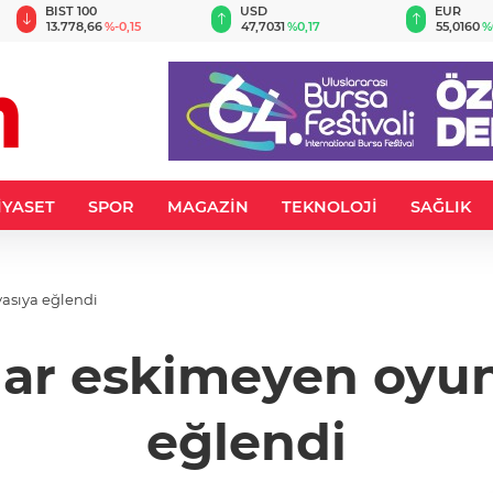
BIST 100
USD
EUR
13.778,66
%-0,15
47,7031
%0,17
55,0160
%
İYASET
SPOR
MAGAZİN
TEKNOLOJİ
SAĞLIK
yasıya eğlendi
lar eskimeyen oyun
eğlendi