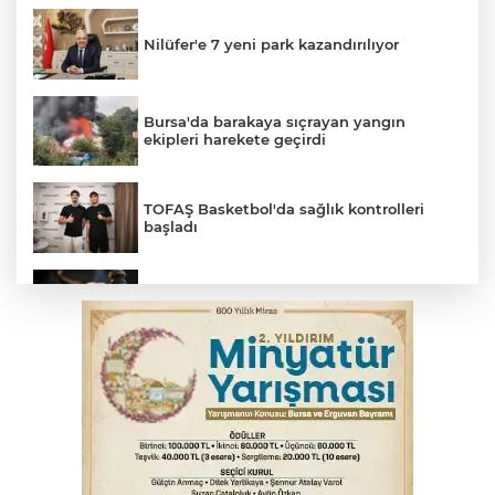
Nilüfer'e 7 yeni park kazandırılıyor
Bursa'da barakaya sıçrayan yangın
ekipleri harekete geçirdi
TOFAŞ Basketbol'da sağlık kontrolleri
başladı
Yargıtay’dan primle çalışanlara müjde
Polisin 'dur' ihtarına uymadı, ceza
duvarına tosladı
Bursa'da yolcu otobüsünün çarptığı
kadın ağır yaralandı