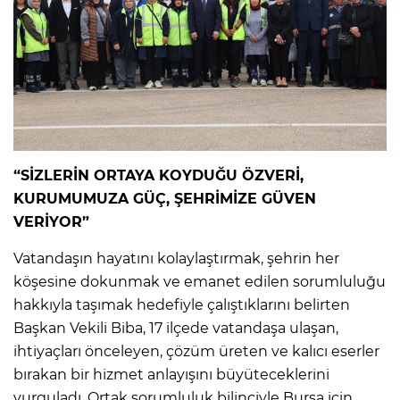
“SİZLERİN ORTAYA KOYDUĞU ÖZVERİ,
KURUMUMUZA GÜÇ, ŞEHRİMİZE GÜVEN
VERİYOR”
Vatandaşın hayatını kolaylaştırmak, şehrin her
köşesine dokunmak ve emanet edilen sorumluluğu
hakkıyla taşımak hedefiyle çalıştıklarını belirten
Başkan Vekili Biba, 17 ilçede vatandaşa ulaşan,
ihtiyaçları önceleyen, çözüm üreten ve kalıcı eserler
bırakan bir hizmet anlayışını büyüteceklerini
vurguladı. Ortak sorumluluk bilinciyle Bursa için