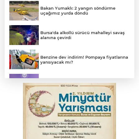
Bakan Yumaklı: 2 yangın söndürme
uçağımız yurda döndü
Bursa'da alkollü sürücü mahalleyi savaş
alanına çevirdi
Benzine dev indirim! Pompaya fiyatlarına
yansıyacak mı?
MSB: YAŞ kararları devletimize ve
milletimize hayırlı olsun
Serbest piyasada döviz fiyatları
Osmangazi’de kaldırım işgaline geçit yok