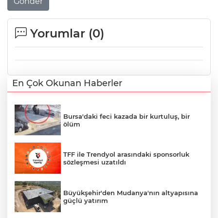
Gönder
Yorumlar (
0
)
En Çok Okunan Haberler
Bursa'daki feci kazada bir kurtuluş, bir
ölüm
TFF ile Trendyol arasındaki sponsorluk
sözleşmesi uzatıldı
Büyükşehir'den Mudanya'nın altyapısına
güçlü yatırım