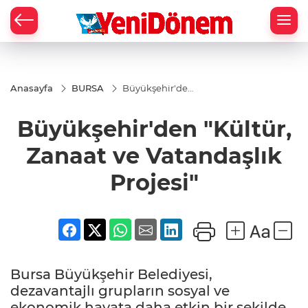
Zİ
Anasayfa
BURSA
Büyükşehir'den
"Kültür, Zanaat
ve Vatandaşlık
Büyükşehir'den "Kültür,
Projesi"
Zanaat ve Vatandaşlık
Projesi"
Bursa Büyükşehir Belediyesi,
dezavantajlı grupların sosyal ve
ekonomik hayata daha etkin bir şekilde