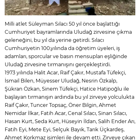
Milli atlet Süleyman Sılacı 50 yıl önce başlattığı
Cumhuriyet bayramlarında Uludağ zirvesine çıkma
geleneğini, bu yıl da yerine getirdi. Sılacı
Cumhuriyetin 100.yılında da öğretim üyeleri, iş
adamları, sporcular ve basın mensupları eşliğinde
Uludağ zirvesine tırmanışını gerçekleştirdi.
1973 yılında Halit Acar, Raif Çakır, Mustafa Tüfekçi,
İsmail Bilen, Müyesser Uludağ, Nesrin Özkalp,
Şükran Özkan, Sinem Tüfekçi, Hatice Hatipoğlu ile
başlayan tırmanışın ardında bu yıl zirveye yolculukta
Raif Çakır, Tuncer Topsaç, Öner Bilgin, Ahmet
Nemidar İlkar, Fatih Acar, Cenal Sılacı, Sinan Sılacı,
Hasan Kurt, Seda Kurt, Hüseyin İldan, Salih Ender Arı,
Fatih Eyi, Mete Eyi, Selçuk Bayık, Tarık Üçkardeş,
Ahmet Korkmaz isimleri ile devam etti. Zirveye çıkan