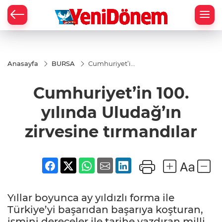
Zİ
Anasayfa
BURSA
Cumhuriyet’in
100. yılında
Uludağ’ın
Cumhuriyet’in 100.
zirvesine
tırmandılar
yılında Uludağ’ın
zirvesine tırmandılar
Yıllar boyunca ay yıldızlı forma ile
Türkiye’yi başarıdan başarıya koşturan,
ismini dereceler ile tarihe yazdıran milli