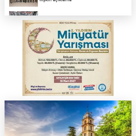
Başkan Dalgıç: Denizler halkındır
Bursa'da kontrolden çıkan araç orta
refüje çıktı
Bursa'da tavuk çiftliğinde yangın
Bursa'da akıma kapılan mühendis ağır
yaralandı