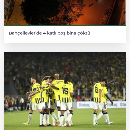
Bahçelievler’de 4 katlı boş bina çöktü