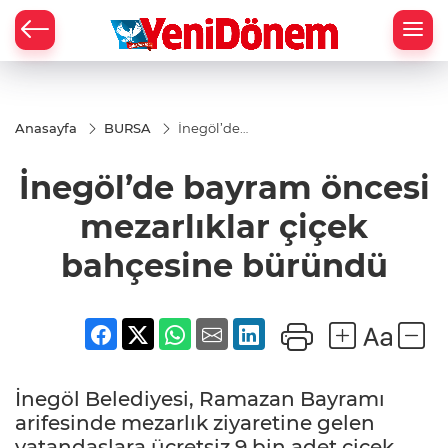
Zİ
Anasayfa
BURSA
İnegöl’de
bayram
öncesi
İnegöl’de bayram öncesi
mezarlıklar
çiçek
bahçesine
mezarlıklar çiçek
büründü
bahçesine büründü
İnegöl Belediyesi, Ramazan Bayramı
arifesinde mezarlık ziyaretine gelen
vatandaşlara ücretsiz 9 bin adet çiçek