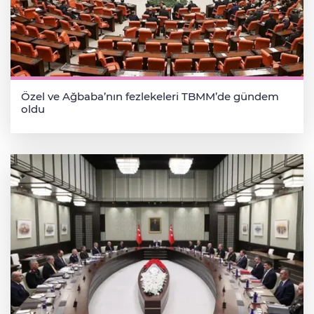
Özel ve Ağbaba’nın fezlekeleri TBMM’de gündem
oldu