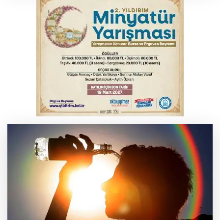
Serbest piyasada döviz fiyatları
Bursa'da alkollü sürücü mahalleyi savaş
alanına çevirdi
Osmangazi’de kaldırım işgaline geçit yok