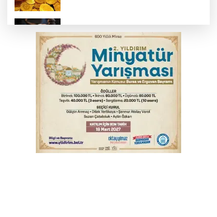
Yargıtay’dan primle çalışanlara müjde
Bursa’da bugün hava nasıl olacak?
Osmangazi’de iş arayanlara destek
TOFAŞ Basketbol'da sağlık kontrolleri
başladı