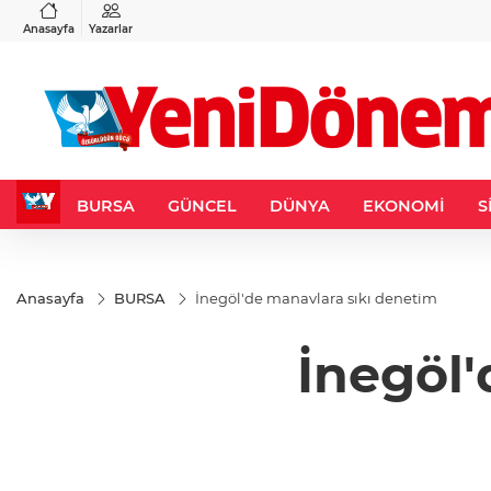
VND
GAU/TRY
3
%-0,22
0,0018
%0,41
6.668,23
%2,71
Anasayfa
Yazarlar
BURSA
GÜNCEL
DÜNYA
EKONOMİ
S
Anasayfa
BURSA
İnegöl'de manavlara sıkı denetim
İnegöl'