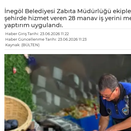
İnegöl Belediyesi Zabıta Müdürlüğü ekipler
şehirde hizmet veren 28 manav iş yerini merc
yaptırım uygulandı.
Haber Giriş Tarihi: 23.06.2026 11:22
Haber Güncellenme Tarihi: 23.06.2026 11:23
Kaynak: (BÜLTEN)