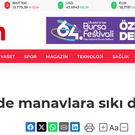
BIST 100
USD
EUR
13.779,39
%-0,14
47,6943
%0,16
55,1781
%0
İYASET
SPOR
MAGAZİN
TEKNOLOJİ
SAĞLIK
de manavlara sıkı