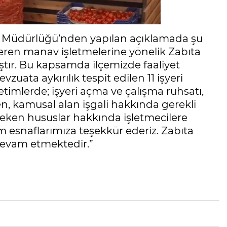
ta Müdürlüğü’nden yapılan açıklamada şu
österen manav işletmelerine yönelik Zabıta
ır. Bu kapsamda ilçemizde faaliyet
uata aykırılık tespit edilen 11 işyeri
timlerde; işyeri açma ve çalışma ruhsatı,
düzen, kamusal alan işgali hakkında gerekli
reken hususlar hakkında işletmecilere
üm esnaflarımıza teşekkür ederiz. Zabıta
devam etmektedir.”