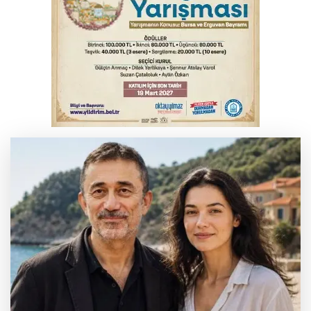
Beyaz Saray ile Taylor Swift arasında telif
savaşı
Bursa'da Mustafa Keser'den müzik ve
kahkaha dolu gece
Bursa'da binlerce kişi meteor yağmuru
için bir araya geldi