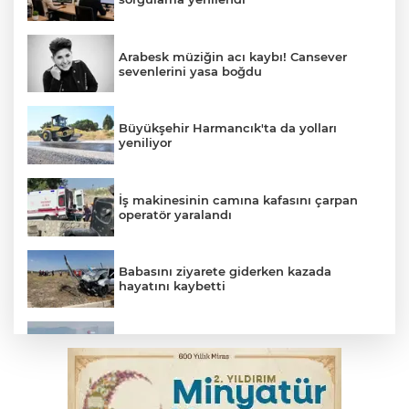
Arabesk müziğin acı kaybı! Cansever
sevenlerini yasa boğdu
Büyükşehir Harmancık'ta da yolları
yeniliyor
İş makinesinin camına kafasını çarpan
operatör yaralandı
Babasını ziyarete giderken kazada
hayatını kaybetti
İnegöl'de orman yangını; Havadan ve
karadan müdahale başlatıldı