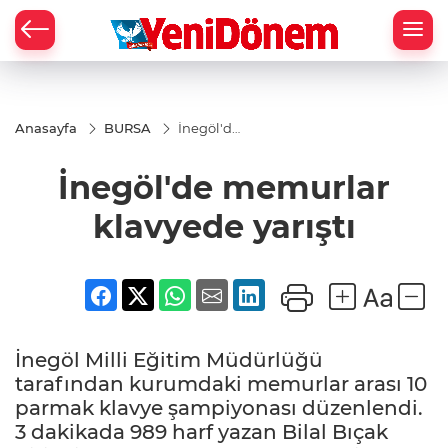
Zİ
Anasayfa
BURSA
İnegöl'de
memurlar
klavyede
İnegöl'de memurlar
yarıştı
klavyede yarıştı
İnegöl Milli Eğitim Müdürlüğü
tarafından kurumdaki memurlar arası 10
parmak klavye şampiyonası düzenlendi.
3 dakikada 989 harf yazan Bilal Bıçak