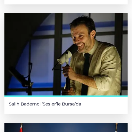
Salih Bademci ‘Sesler’le Bursa’da