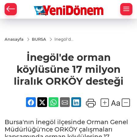
Zİ
Anasayfa
BURSA
İnegöl'de
orman
köylüsüne
İnegöl'de orman
17 milyon
liralık
ORKÖY
köylüsüne 17 milyon
desteği
liralık ORKÖY desteği
Bursa'nın İnegöl ilçesinde Orman Genel
Müdürlüğü'nce ORKÖY çalışmaları
kapsamında orman köylülerine 17