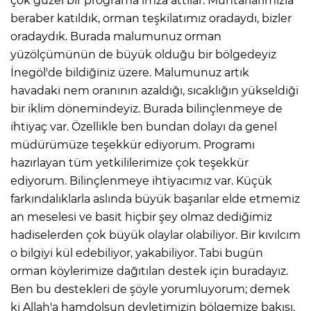
çok güzel bir programa imza attılar. Muhtarlarımızla
beraber katıldık, orman teşkilatımız oradaydı, bizler
oradaydık. Burada malumunuz orman
yüzölçümünün de büyük olduğu bir bölgedeyiz
İnegöl'de bildiğiniz üzere. Malumunuz artık
havadaki nem oranının azaldığı, sıcaklığın yükseldiği
bir iklim dönemindeyiz. Burada bilinçlenmeye de
ihtiyaç var. Özellikle ben bundan dolayı da genel
müdürümüze teşekkür ediyorum. Programı
hazırlayan tüm yetkililerimize çok teşekkür
ediyorum. Bilinçlenmeye ihtiyacımız var. Küçük
farkındalıklarla aslında büyük başarılar elde etmemiz
an meselesi ve basit hiçbir şey olmaz dediğimiz
hadiselerden çok büyük olaylar olabiliyor. Bir kıvılcım
o bilgiyi kül edebiliyor, yakabiliyor. Tabi bugün
orman köylerimize dağıtılan destek için buradayız.
Ben bu destekleri de şöyle yorumluyorum; demek
ki Allah'a hamdolsun devletimizin bölgemize bakışı,