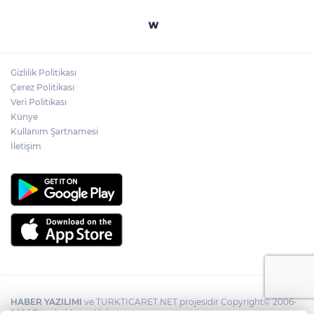
Gizlilik Politikası
Çerez Politikası
Veri Politikası
Künye
Kullanım Şartnamesi
İletişim
HABER YAZILIMI
ve TURKTICARET.NET projesidir Copyright© 2006-
2026 Tüm hakları saklıdır.