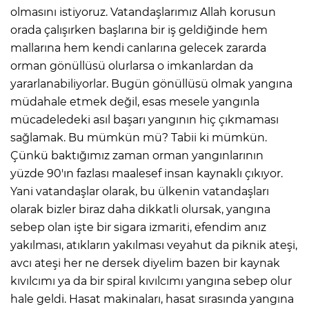
olmasını istiyoruz. Vatandaşlarımız Allah korusun
orada çalışırken başlarına bir iş geldiğinde hem
mallarına hem kendi canlarına gelecek zararda
orman gönüllüsü olurlarsa o imkanlardan da
yararlanabiliyorlar. Bugün gönüllüsü olmak yangına
müdahale etmek değil, esas mesele yangınla
mücadeledeki asıl başarı yangının hiç çıkmaması
sağlamak. Bu mümkün mü? Tabii ki mümkün.
Çünkü baktığımız zaman orman yangınlarının
yüzde 90'ın fazlası maalesef insan kaynaklı çıkıyor.
Yani vatandaşlar olarak, bu ülkenin vatandaşları
olarak bizler biraz daha dikkatli olursak, yangına
sebep olan işte bir sigara izmariti, efendim anız
yakılması, atıkların yakılması veyahut da piknik ateşi,
avcı ateşi her ne dersek diyelim bazen bir kaynak
kıvılcımı ya da bir spiral kıvılcımı yangına sebep olur
hale geldi. Hasat makinaları, hasat sırasında yangına