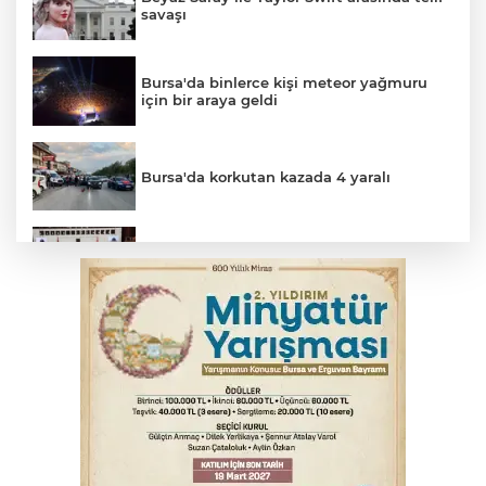
savaşı
Bursa'da binlerce kişi meteor yağmuru
için bir araya geldi
Bursa'da korkutan kazada 4 yaralı
Suça sürüklenen çocuk yasası TBMM'de
kabul edildi
Kar maskeleriyle araç soyan 5 şüpheli
tutuklandı
Bursa’da samanlık alevlere teslim oldu