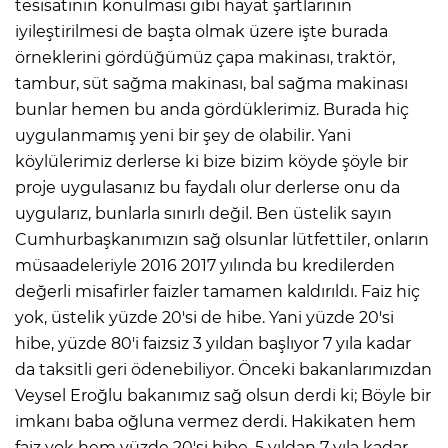
tesisatının konulması gibi hayat şartlarının
iyileştirilmesi de başta olmak üzere işte burada
örneklerini gördüğümüz çapa makinası, traktör,
tambur, süt sağma makinası, bal sağma makinası
bunlar hemen bu anda gördüklerimiz. Burada hiç
uygulanmamış yeni bir şey de olabilir. Yani
köylülerimiz derlerse ki bize bizim köyde şöyle bir
proje uygulasanız bu faydalı olur derlerse onu da
uygularız, bunlarla sınırlı değil. Ben üstelik sayın
Cumhurbaşkanımızın sağ olsunlar lütfettiler, onların
müsaadeleriyle 2016 2017 yılında bu kredilerden
değerli misafirler faizler tamamen kaldırıldı. Faiz hiç
yok, üstelik yüzde 20'si de hibe. Yani yüzde 20'si
hibe, yüzde 80'i faizsiz 3 yıldan başlıyor 7 yıla kadar
da taksitli geri ödenebiliyor. Önceki bakanlarımızdan
Veysel Eroğlu bakanımız sağ olsun derdi ki; Böyle bir
imkanı baba oğluna vermez derdi. Hakikaten hem
faiz yok hem yüzde 20'si hibe. 5 yıldan 7 yıla kadar