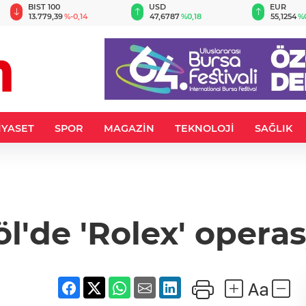
BIST 100
USD
EUR
13.779,39
%-0,14
47,6787
%0,18
55,1254
%
İYASET
SPOR
MAGAZİN
TEKNOLOJİ
SAĞLIK
öl'de 'Rolex' opera