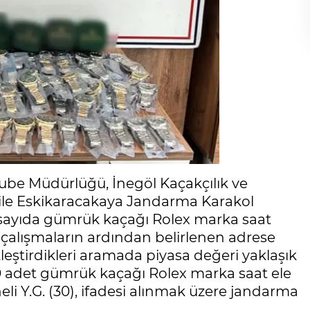
ube Müdürlüğü, İnegöl Kaçakçılık ve
 ile Eskikaracakaya Jandarma Karakol
k sayıda gümrük kaçağı Rolex marka saat
i çalışmaların ardından belirlenen adrese
eştirdikleri aramada piyasa değeri yaklaşık
150 adet gümrük kaçağı Rolex marka saat ele
li Y.G. (30), ifadesi alınmak üzere jandarma