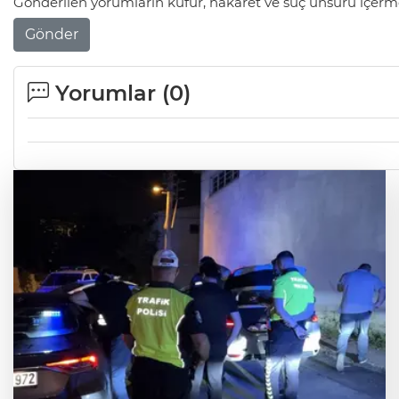
Gönderilen yorumların küfür, hakaret ve suç unsuru içerme
Gönder
Yorumlar (
0
)