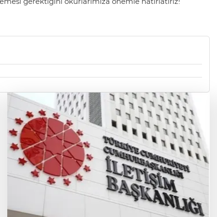
mesi gerektiğini okurlarımıza önemle hatırlatırız!