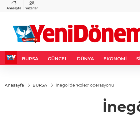
VND
GAU/TRY
3
%-0,22
0,0018
%0,32
6.660,55
%2,59
Anasayfa
Yazarlar
BURSA
GÜNCEL
DÜNYA
EKONOMİ
S
Anasayfa
BURSA
İnegöl'de 'Rolex' operasyonu
İneg