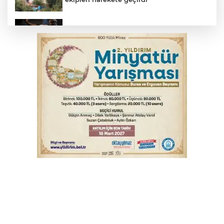
Yargıtay’dan primle çalışanlara müjde
TOFAŞ Basketbol'da sağlık kontrolleri
başladı
Bursa’da bugün hava nasıl olacak?
Osmangazi’de iş arayanlara destek