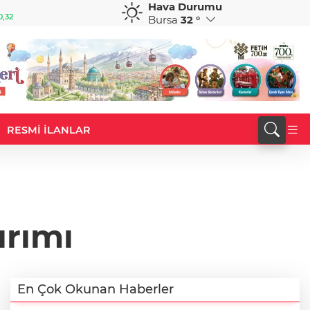
Hava Durumu
GBP
CHF
0,32
64,3468
%0,38
59,0083
%0,82
Bursa
32 °
RESMİ İLANLAR
ırımı
En Çok Okunan Haberler