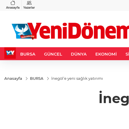
VND
GAU/TRY
3
%-0,22
0,0018
%0,32
6.660,55
%2,59
Anasayfa
Yazarlar
BURSA
GÜNCEL
DÜNYA
EKONOMİ
S
Anasayfa
BURSA
İnegöl’e yeni sağlık yatırımı
İneg