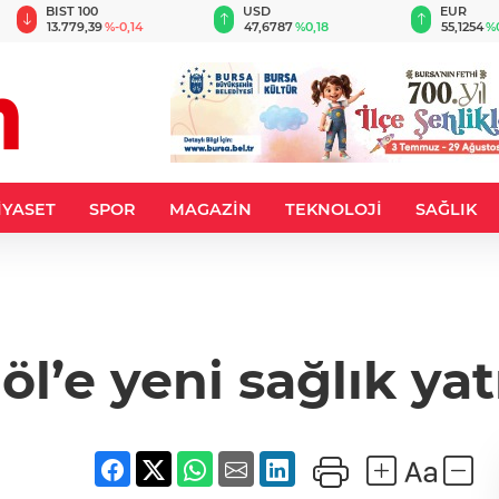
BIST 100
USD
EUR
13.779,39
%-0,14
47,6787
%0,18
55,1254
%
İYASET
SPOR
MAGAZİN
TEKNOLOJİ
SAĞLIK
öl’e yeni sağlık yat