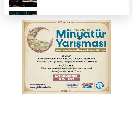
Bursa’da yasa dışı bahis operasyonu: 3
kişi tutuklandı
İnegöl’de yangın paniği! Apartmana
sıçrayan alevler söndürüldü
Elektrik akımına kapılan işçi hayatını
kaybetti
Serbest piyasada döviz fiyatları