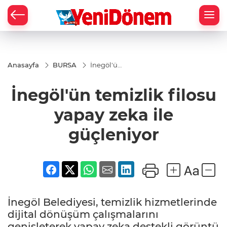
Zİ
Anasayfa
BURSA
İnegöl'ün
temizlik
filosu
İnegöl'ün temizlik filosu
yapay
zeka ile
güçleniyor
yapay zeka ile
güçleniyor
İnegöl Belediyesi, temizlik hizmetlerinde
dijital dönüşüm çalışmalarını
genişleterek yapay zeka destekli görüntü