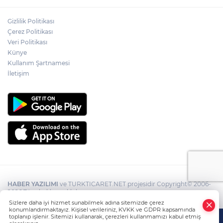
Gizlilik Politikası
Çerez Politikası
Veri Politikası
Künye
Kullanım Şartnamesi
İletişim
HABER YAZILIMI
ve TURKTICARET.NET projesidir Copyright© 2006-
2026 Tüm hakları saklıdır.
Sizlere daha iyi hizmet sunabilmek adına sitemizde çerez
konumlandırmaktayız. Kişisel verileriniz, KVKK ve GDPR kapsamında
toplanıp işlenir. Sitemizi kullanarak, çerezleri kullanmamızı kabul etmiş