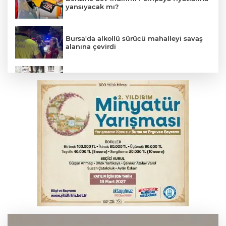
yansıyacak mı?
Bursa'da alkollü sürücü mahalleyi savaş
alanına çevirdi
Osmangazi’de kaldırım işgaline geçit yok
Serbest piyasada altın fiyatları...
Serbest piyasada döviz fiyatları
Suriye'de 14 yıl sonra bir ilk