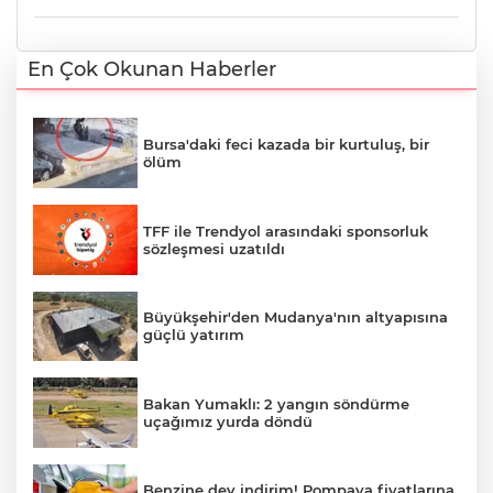
En Çok Okunan Haberler
Bursa'daki feci kazada bir kurtuluş, bir
ölüm
TFF ile Trendyol arasındaki sponsorluk
sözleşmesi uzatıldı
Büyükşehir'den Mudanya'nın altyapısına
güçlü yatırım
Bakan Yumaklı: 2 yangın söndürme
uçağımız yurda döndü
Benzine dev indirim! Pompaya fiyatlarına