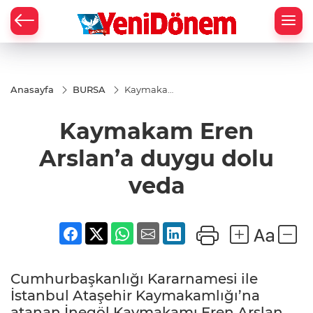
Zİ
Anasayfa
BURSA
Kaymakam
Eren
Arslan’a
Kaymakam Eren
duygu dolu
veda
Arslan’a duygu dolu
veda
Cumhurbaşkanlığı Kararnamesi ile
İstanbul Ataşehir Kaymakamlığı’na
atanan İnegöl Kaymakamı Eren Arslan