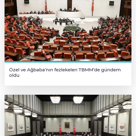
Özel ve Ağbaba’nın fezlekeleri TBMM’de gündem
oldu