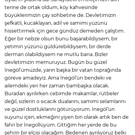
terine de ortak oldum, köy kahvesinde
büyüklerimizin çay sohbetine de. Devletimizin
şefkatli, kucaklayan, adil ve samimi yüzünü
hissettirmek için gece gündüz demeden çalıştım.
Eğer bir nebze olsun bunu başarabildiysem, bir
yetimin yüzünü güldürebildiysem, bir derde
derman olabildiysem ne mutlu bana. Bizler
devletimizin memuruyuz. Bugün bu güzel
İnegöl’ümüzde, yarın başka bir vatan toprağında
göreve amadeyiz. Ama İnegöl’ün bendeki ve
ailemdeki yeri her zaman bambaşka olacak.
Buradan ayrılırken cebimde makamlar, rütbeler
değil, sizlerin o sıcacık dualarını, samimi selamlarını
ve güzel dostluklarını götürüyorum. İnegöl’ün
suyunu içen, ekmeğini yiyen biri olarak artık ben de
fahri bir İnegöllüyüm. Gittiğim her yerde de bu
şehrin bir elçisi olacağım. Bedenen ayrılıyoruz belki