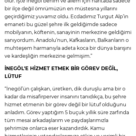
olur. İşte İnegöl benim ve ailem için haritada sadece
bir ilçe değil ömrümüzün en müstesna yıllarını
geçirdiğimiz yuvamız oldu. Ecdadımız Turgut Alp’in
emaneti bu güzel şehre ilk geldiğimde sadece
mobilyanın, köftenin, sanayinin merkezine geldiğimi
sanıyordum. Anadolu’nun, Kafkasların, Balkanların o
muhteşem harmanıyla adeta koca bir dünya barışını
ve kardeşliğin merkezine gelmişim.”
İNEGÖL’E HİZMET ETMEK BİR GÖREV DEĞİL,
LÜTUF
“İnegöl’ün çalışkan, üretken, dik duruşlu ama bir o
kadar da misafirperver insanını tanıdıkça, bu şehre
hizmet etmenin bir görev değil bir lütuf olduğunu
anladım. Görev yaptığım 5 buçuk yıllık süre zarfında
tüm mesai arkadaşlarım ve paydaşlarımızla
şehrimize onlarca eser kazandırdık. Kamu