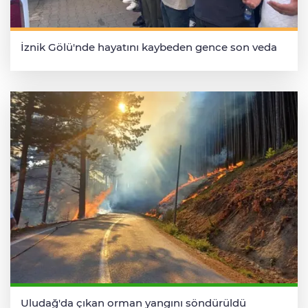
İznik Gölü'nde hayatını kaybeden gence son veda
Uludağ'da çıkan orman yangını söndürüldü