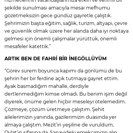
hizmetlerinin vatandaşlarımıza etkin ve verimli bir
şekilde sunulması amacıyla mesai mefhumu
gözetmeksizin gece gündüz gayretle çalıştık.
Şehrimizin başta eğitim, sağlık, turizm, altyapı, çevre
ve güvenlik olmak üzere her alanda daha iyi noktaya
gelmesi için önemli çalışmalar yürüttük, önemli
mesafeler katettik.”
ARTIK BEN DE FAHRİ BİR İNEGÖLLÜYÜM
“Görev sürem boyunca kapımı da gönlümü de bu
şehrin her bir ferdine açık tutmaya gayret ettim.
Ayak basmadığım mahalle, derdiyle
dertlenmediğim kimse olmadı. Bu benim işim değil
diyerek, önüme gelen hiçbir meseleyi ötelemedim.
Çözmeye, çözüm üretmeye çalıştım. Şehit
ailelerimizin yanında, gazilerimizin duasında yer
almaya çalıştım. Mezit’in yeşiline de vuruldum,
Oylat’ın şifasına da. Sanayideki emekçimizin alın