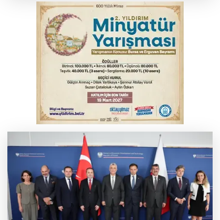
yansıyacak mı?
YENİ Parti Genel Başkanı Özel'den
Çerçeve Yasa yorumu
Serbest piyasada döviz fiyatları
Serbest piyasada altın fiyatları...