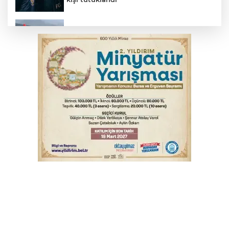
THY temmuzda yolcu rekoru kırdı
Trabzonspor'da Folcarelli ameliyat oldu
Serbest piyasada döviz fiyatları
6. Perseid Meteor Yağmuru Gözlem
Etkinliği Karacabey'de gökyüzü
tutkunlarını buluşturacak