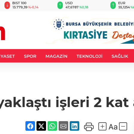
BIST 100
USD
EUR
13.779,39
%-0,14
47,6787
%0,18
55,1254
%
İYASET
SPOR
MAGAZİN
TEKNOLOJİ
SAĞLIK
yaklaştı işleri 2 kat 