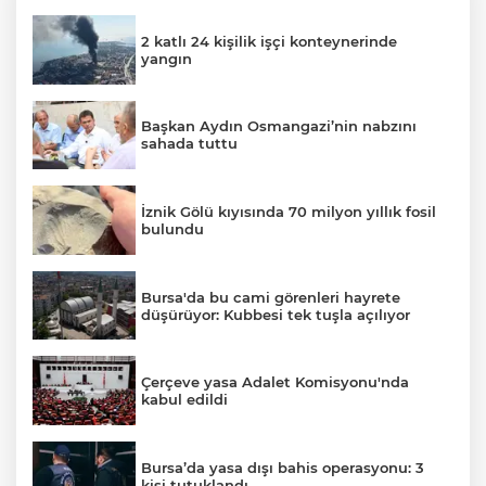
2 katlı 24 kişilik işçi konteynerinde
yangın
Başkan Aydın Osmangazi’nin nabzını
sahada tuttu
İznik Gölü kıyısında 70 milyon yıllık fosil
bulundu
Bursa'da bu cami görenleri hayrete
düşürüyor: Kubbesi tek tuşla açılıyor
Çerçeve yasa Adalet Komisyonu'nda
kabul edildi
Bursa’da yasa dışı bahis operasyonu: 3
kişi tutuklandı