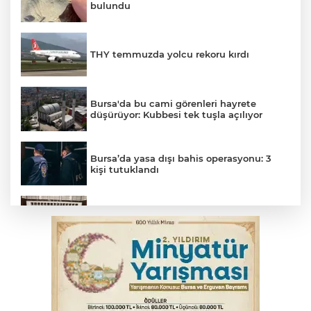
bulundu
THY temmuzda yolcu rekoru kırdı
Bursa'da bu cami görenleri hayrete
düşürüyor: Kubbesi tek tuşla açılıyor
Bursa’da yasa dışı bahis operasyonu: 3
kişi tutuklandı
Çerçeve yasa görüşmeleri başladı
Trabzonspor'da Folcarelli ameliyat oldu