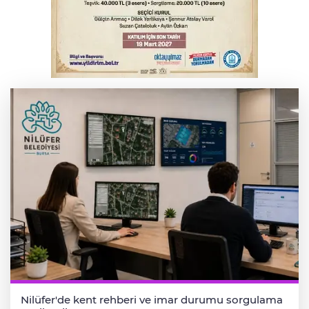
Tarihi eser kaçakçısı Bursa'da sert kayaya
çarptı
Erdoğan, Suudi Arabistan'dan ayrıldı
Nilüfer'de kent rehberi ve imar durumu sorgulama