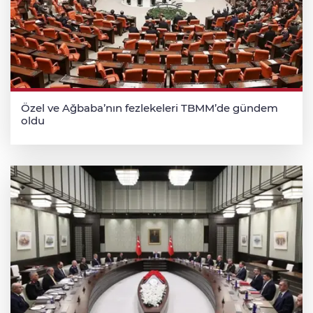
Özel ve Ağbaba’nın fezlekeleri TBMM’de gündem
oldu