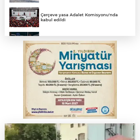
Çerçeve yasa Adalet Komisyonu'nda
kabul edildi
Bursa’da yasa dışı bahis operasyonu: 3
kişi tutuklandı
İnegöl’de yangın paniği! Apartmana
sıçrayan alevler söndürüldü
Serbest piyasada döviz fiyatları
Otomobil kanala uçtu: 2 yaralı