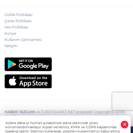
Gizlilik Politikası
Çerez Politikası
Veri Politikası
Künye
Kullanım Şartnamesi
İletişim
HABER YAZILIMI
ve TURKTICARET.NET projesidir Copyright© 2006-
2026 Tüm hakları saklıdır.
Sizlere daha iyi hizmet sunabilmek adına sitemizde çerez
konumlandırmaktayız. Kişisel verileriniz, KVKK ve GDPR kapsamında
toplanıp işlenir. Sitemizi kullanarak, çerezleri kullanmamızı kabul etmiş