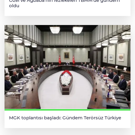
Özel ve Ağbaba’nın fezlekeleri TBMM’de gündem
oldu
MGK toplantısı başladı: Gündem Terörsüz Türkiye