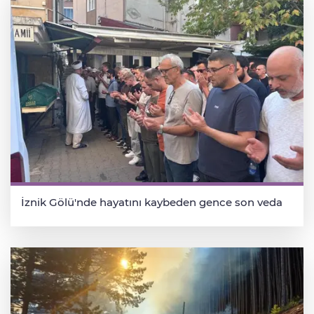
İznik Gölü'nde hayatını kaybeden gence son veda