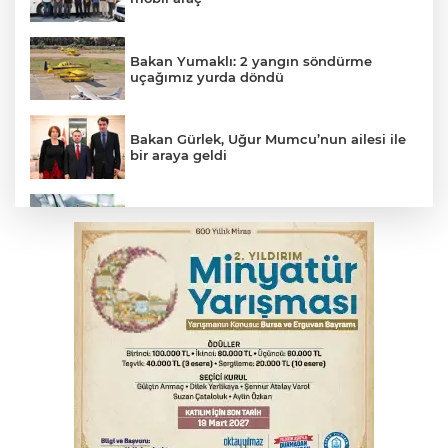
Bakan Yumaklı: 2 yangın söndürme
uçağımız yurda döndü
Bakan Gürlek, Uğur Mumcu’nun ailesi ile
bir araya geldi
Benzine dev indirim! Pompaya fiyatlarına
yansıyacak mı?
YENİ Parti Genel Başkanı Özel'den
Çerçeve Yasa yorumu
Serbest piyasada döviz fiyatları