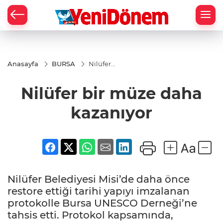
Zİ
Anasayfa
BURSA
Nilüfer
bir müze
daha
Nilüfer bir müze daha
kazanıyor
kazanıyor
Nilüfer Belediyesi Misi’de daha önce
restore ettiği tarihi yapıyı imzalanan
protokolle Bursa UNESCO Derneği’ne
tahsis etti. Protokol kapsamında,