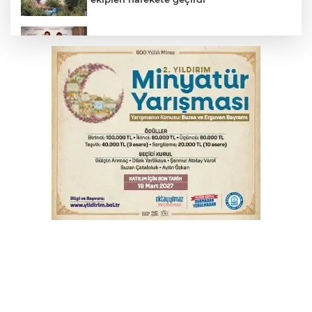
TOFAŞ Basketbol'da sağlık kontrolleri
başladı
Yargıtay’dan primle çalışanlara müjde
Bursa’da bugün hava nasıl olacak?
Osmangazi’de iş arayanlara destek