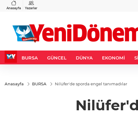
VND
GAU/TRY
3
%-0,22
0,0018
%0,36
6.666,51
%2,68
Anasayfa
Yazarlar
BURSA
GÜNCEL
DÜNYA
EKONOMİ
S
Anasayfa
BURSA
Nilüfer'de sporda engel tanımadılar
Nilüfer'