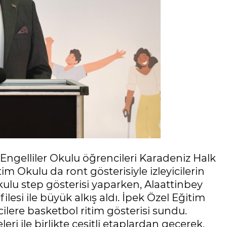
Engelliler Okulu öğrencileri Karadeniz Halk
m Okulu da ront gösterisiyle izleyicilerin
kulu step gösterisi yaparken, Alaattinbey
esi ile büyük alkış aldı. İpek Özel Eğitim
cilere basketbol ritim gösterisi sundu.
ri ile birlikte çeşitli etaplardan geçerek,