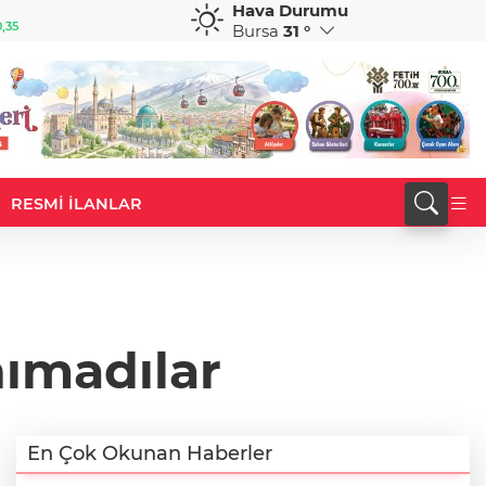
Hava Durumu
GBP
CHF
,35
64,4103
%0,42
59,0607
%0,85
Bursa
31 °
RESMİ İLANLAR
nımadılar
En Çok Okunan Haberler