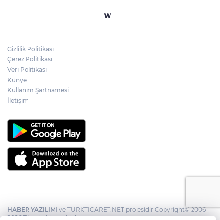
Gizlilik Politikası
Çerez Politikası
Veri Politikası
Künye
Kullanım Şartnamesi
İletişim
HABER YAZILIMI
ve TURKTICARET.NET projesidir Copyright© 2006-
2026 Tüm hakları saklıdır.