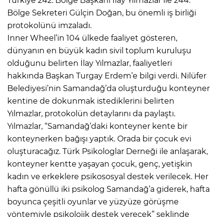
Türkiye 242. Bölge Başkanı İlay Yılmazlar ile 244.
Bölge Sekreteri Gülçin Doğan, bu önemli iş birliği
protokolünü imzaladı.
Inner Wheel’in 104 ülkede faaliyet gösteren,
dünyanın en büyük kadın sivil toplum kuruluşu
olduğunu belirten İlay Yılmazlar, faaliyetleri
hakkında Başkan Turgay Erdem’e bilgi verdi. Nilüfer
Belediyesi’nin Samandağ’da oluşturduğu konteyner
kentine de dokunmak istediklerini belirten
Yılmazlar, protokolün detaylarını da paylaştı.
Yılmazlar, “Samandağ’daki konteyner kente bir
konteynerken bağışı yaptık. Orada bir çocuk evi
oluşturacağız. Türk Psikologlar Derneği ile anlaşarak,
konteyner kentte yaşayan çocuk, genç, yetişkin
kadın ve erkeklere psikososyal destek verilecek. Her
hafta gönüllü iki psikolog Samandağ’a giderek, hafta
boyunca çeşitli oyunlar ve yüzyüze görüşme
yöntemiyle psikolojik destek verecek” şeklinde