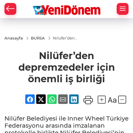
Zİ
Anasayfa
BURSA
Nilüfer’den
depremzedeler
için önemli iş
Nilüfer’den
birliği
depremzedeler için
önemli iş birliği
Nilüfer Belediyesi ile Inner Wheel Türkiye
Federasyonu arasında imzalanan
protokolle birlikte Nilüfer Belediyesi’nin