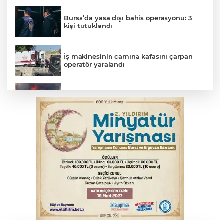
Bursa’da yasa dışı bahis operasyonu: 3
kişi tutuklandı
İş makinesinin camına kafasını çarpan
operatör yaralandı
İnegöl’de yangın paniği! Apartmana
sıçrayan alevler söndürüldü
Palandöken: Vergi ve SGK borçlarına
yapılandırma fırsatı
Babasını ziyarete giderken kazada
hayatını kaybetti
Elektrik akımına kapılan işçi hayatını
kaybetti