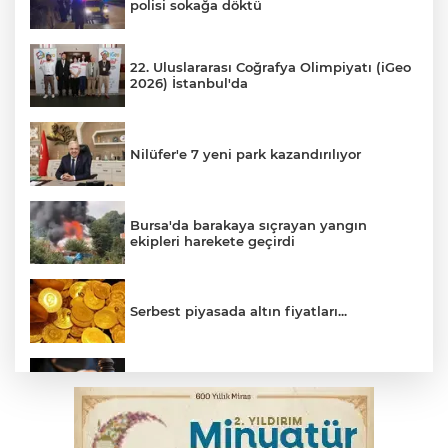
polisi sokağa döktü
22. Uluslararası Coğrafya Olimpiyatı (iGeo
2026) İstanbul'da
Nilüfer'e 7 yeni park kazandırılıyor
Bursa'da barakaya sıçrayan yangın
ekipleri harekete geçirdi
Serbest piyasada altın fiyatları...
Yargıtay’dan primle çalışanlara müjde