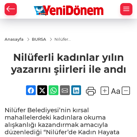
Zİ
Anasayfa
BURSA
Nilüferli
kadınlar
yılın
Nilüferli kadınlar yılın
yazarını
şiirleri
ile andı
yazarını şiirleri ile andı
Nilüfer Belediyesi’nin kırsal
mahallelerdeki kadınlara okuma
alışkanlığı kazandırmak amacıyla
düzenlediği “Nilüfer’de Kadın Hayata