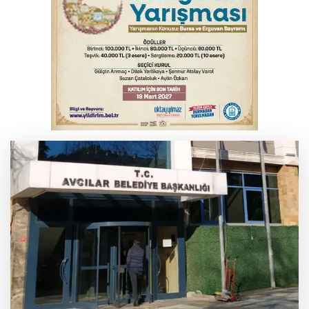
Bursa’da bugün hava nasıl olacak?
Osmangazi’de iş arayanlara destek
TOFAŞ Basketbol'da sağlık kontrolleri
başladı