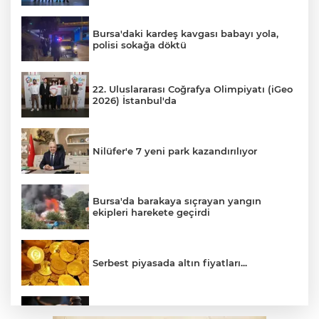
Bursa'daki kardeş kavgası babayı yola,
polisi sokağa döktü
22. Uluslararası Coğrafya Olimpiyatı (iGeo
2026) İstanbul'da
Nilüfer'e 7 yeni park kazandırılıyor
Bursa'da barakaya sıçrayan yangın
ekipleri harekete geçirdi
Serbest piyasada altın fiyatları...
Yargıtay’dan primle çalışanlara müjde