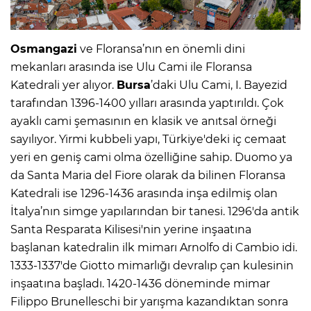
Osmangazi
ve Floransa’nın en önemli dini
mekanları arasında ise Ulu Cami ile Floransa
Katedrali yer alıyor.
Bursa
’daki Ulu Cami, I. Bayezid
tarafından 1396-1400 yılları arasında yaptırıldı. Çok
ayaklı cami şemasının en klasik ve anıtsal örneği
sayılıyor. Yirmi kubbeli yapı, Türkiye'deki iç cemaat
yeri en geniş cami olma özelliğine sahip. Duomo ya
da Santa Maria del Fiore olarak da bilinen Floransa
Katedrali ise 1296-1436 arasında inşa edilmiş olan
İtalya’nın simge yapılarından bir tanesi. 1296'da antik
Santa Resparata Kilisesi'nin yerine inşaatına
başlanan katedralin ilk mimarı Arnolfo di Cambio idi.
1333-1337'de Giotto mimarlığı devralıp çan kulesinin
inşaatına başladı. 1420-1436 döneminde mimar
Filippo Brunelleschi bir yarışma kazandıktan sonra