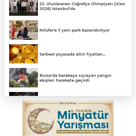
22. Uluslararası Coğrafya Olimpiyatı (iGeo
2026) İstanbul'da
Nilüfer'e 7 yeni park kazandırılıyor
Serbest piyasada altın fiyatları...
Bursa'da barakaya sıçrayan yangın
ekipleri harekete geçirdi
Yargıtay’dan primle çalışanlara müjde
TOFAŞ Basketbol'da sağlık kontrolleri
başladı