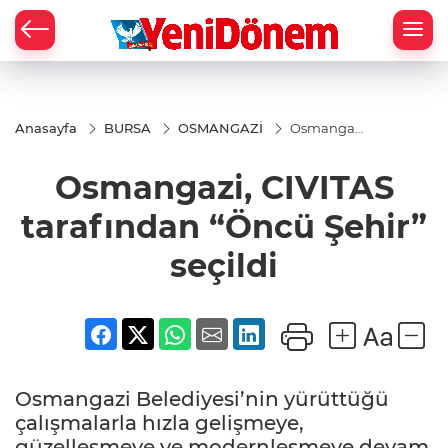
Zİ
Anasayfa
BURSA
OSMANGAZİ
Osmangazi,
CIVITAS
tarafından
Osmangazi, CIVITAS
“Öncü
Şehir”
seçildi
tarafından “Öncü Şehir”
seçildi
Osmangazi Belediyesi’nin yürüttüğü
çalışmalarla hızla gelişmeye,
güzelleşmeye ve modernleşmeye devam