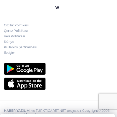
Gizlilik Politikası
Çerez Politikası
Veri Politikası
Künye
Kullanım Şartnamesi
İletişim
HABER YAZILIMI
ve TURKTICARET.NET projesidir Copyright© 2006-
2026 Tüm hakları saklıdır.