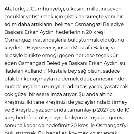
Atatürkçü, Cumhuriyetçi, ülkesini, milletini seven
çocuklar yetiştirmek için çıktıkları süreçte yeni bir
adım daha attıklarını belirten Osmangazi Belediye
Başkanı Erkan Aydın, hedeflerinin 20 kreşi
Osmangazili vatandaşlarla buluşturmak olduğunu
kaydetti. Hayırsever iş insanı Mustafa Bakraç ve
ailesiyle birlikte emeği geçen herkese teşekkür
eden Osmangazi Belediye Başkanı Erkan Aydın, şu
ifadeleri kullandı: “Mustafa bey sağ olsun, sadece
ufak bir konuşmayla ne demek dedi, annesinin de
burada inşallah uzun yıllar adını taşıyacak, yaşatacak
çok güzel bir esere imza atıyor. Şu anda altıncı
kreşimiz, iki tane kreşimizi de yaz aylarında bitirmeyi
ve 8 kreşi bu yaz sonunda tamamlayıp 2027’de de 10
kreş hedefine ulaşmayı planlıyoruz. İnşallah görev
sonuna kadar da hedefimiz 20 kreş ile Osmangazi’yi
buluşturmak. Bu hedefleri koymak kolay ancak