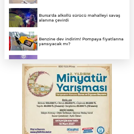
Bursa'da alkollü sürücü mahalleyi savaş
alanına çevirdi
Benzine dev indirim! Pompaya fiyatlarına
yansıyacak mı?
MSB: YAŞ kararları devletimize ve
milletimize hayırlı olsun
Serbest piyasada döviz fiyatları
Osmangazi’de kaldırım işgaline geçit yok