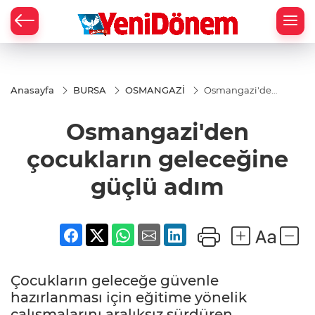
Zİ
Anasayfa
BURSA
OSMANGAZİ
Osmangazi'den
çocukların
geleceğine
Osmangazi'den
güçlü adım
çocukların geleceğine
güçlü adım
Çocukların geleceğe güvenle
hazırlanması için eğitime yönelik
çalışmalarını aralıksız sürdüren