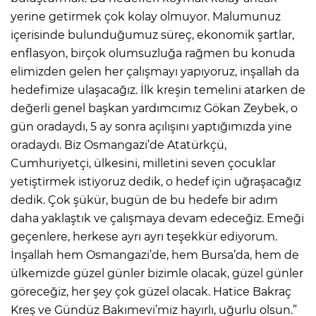
yerine getirmek çok kolay olmuyor. Malumunuz
içerisinde bulunduğumuz süreç, ekonomik şartlar,
enflasyon, birçok olumsuzluğa rağmen bu konuda
elimizden gelen her çalışmayı yapıyoruz, inşallah da
hedefimize ulaşacağız. İlk kreşin temelini atarken de
değerli genel başkan yardımcımız Gökan Zeybek, o
gün oradaydı, 5 ay sonra açılışını yaptığımızda yine
oradaydı. Biz Osmangazi’de Atatürkçü,
Cumhuriyetçi, ülkesini, milletini seven çocuklar
yetiştirmek istiyoruz dedik, o hedef için uğraşacağız
dedik. Çok şükür, bugün de bu hedefe bir adım
daha yaklaştık ve çalışmaya devam edeceğiz. Emeği
geçenlere, herkese ayrı ayrı teşekkür ediyorum.
İnşallah hem Osmangazi’de, hem Bursa’da, hem de
ülkemizde güzel günler bizimle olacak, güzel günler
göreceğiz, her şey çok güzel olacak. Hatice Bakraç
Kreş ve Gündüz Bakımevi’miz hayırlı, uğurlu olsun.”