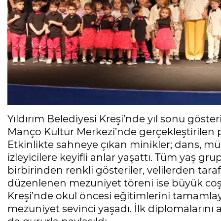
Yıldırım Belediyesi Kreşi’nde yıl sonu göste
Manço Kültür Merkezi’nde gerçekleştirilen p
Etkinlikte sahneye çıkan minikler; dans, müzik
izleyicilere keyifli anlar yaşattı. Tüm yaş g
birbirinden renkli gösteriler, velilerden t
düzenlenen mezuniyet töreni ise büyük coşk
Kreşi’nde okul öncesi eğitimlerini tamamlay
mezuniyet sevinci yaşadı. İlk diplomalarını 