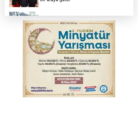
Benzine dev indirim! Pompaya fiyatlarına
yansıyacak mı?
YENİ Parti Genel Başkanı Özel'den
Çerçeve Yasa yorumu
Serbest piyasada döviz fiyatları
Serbest piyasada altın fiyatları...