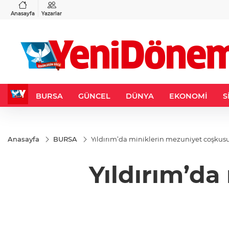
RY
BIST 100
USD
89
%0,04
13.798,82
%0,70
47,5859
%0,04
Anasayfa
Yazarlar
BURSA
GÜNCEL
DÜNYA
EKONOMİ
S
Anasayfa
BURSA
Yıldırım’da miniklerin mezuniyet coşkus
Yıldırım’da