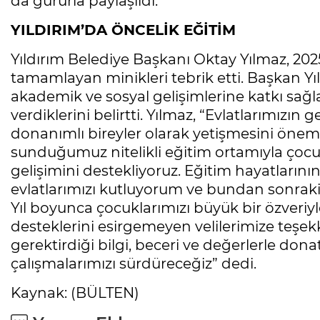
da gururla paylaşıldı.
YILDIRIM’DA ÖNCELİK EĞİTİM
Yıldırım Belediye Başkanı Oktay Yılmaz, 2025
tamamlayan minikleri tebrik etti. Başkan Yı
akademik ve sosyal gelişimlerine katkı sağl
verdiklerini belirtti. Yılmaz, “Evlatlarımızın
donanımlı bireyler olarak yetişmesini önems
sunduğumuz nitelikli eğitim ortamıyla çocukl
gelişimini destekliyoruz. Eğitim hayatların
evlatlarımızı kutluyorum ve bundan sonraki 
Yıl boyunca çocuklarımızı büyük bir özveri
desteklerini esirgemeyen velilerimize teşe
gerektirdiği bilgi, beceri ve değerlerle donat
çalışmalarımızı sürdüreceğiz” dedi.
Kaynak: (BÜLTEN)