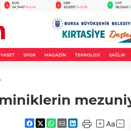
EUR
GBP
CHF
54,7447
%-0,14
63,8357
%-0,03
58,5240
%
İYASET
SPOR
MAGAZİN
TEKNOLOJİ
SAĞLIK
u
 miniklerin mezun