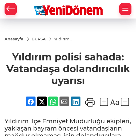
Zİ
Anasayfa
BURSA
Yıldırım
polisi
sahada:
Yıldırım polisi sahada:
Vatandaşa
dolandırıcılık
uyarısı
Vatandaşa dolandırıcılık
uyarısı
Yıldırım İlçe Emniyet Müdürlüğü ekipleri,
yaklaşan bayram öncesi vatandaşların
mağdur olmaması için dolandırıcılara