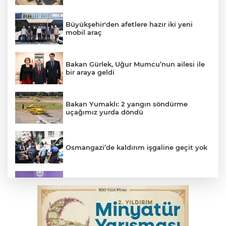
Büyükşehir'den afetlere hazır iki yeni
mobil araç
Bakan Gürlek, Uğur Mumcu’nun ailesi ile
bir araya geldi
Bakan Yumaklı: 2 yangın söndürme
uçağımız yurda döndü
Osmangazi’de kaldırım işgaline geçit yok
MSB: YAŞ kararları devletimize ve
milletimize hayırlı olsun
YENİ Parti Genel Başkanı Özel'den