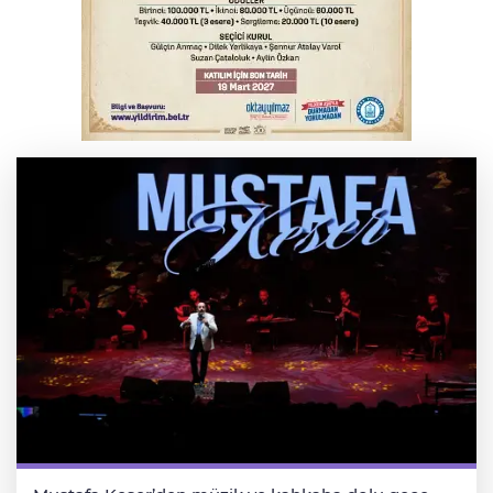
Serbest piyasada döviz fiyatları
Tarihi eser kaçakçısı Bursa'da sert kayaya
çarptı