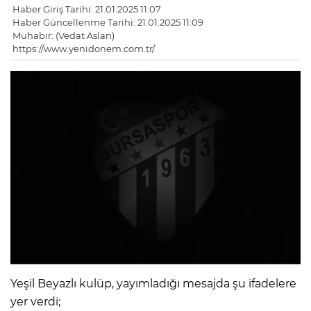
Haber Giriş Tarihi: 21.01.2025 11:07
Haber Güncellenme Tarihi: 21.01.2025 11:09
Muhabir: (Vedat Aslan)
https://www.yenidonem.com.tr/
Yeşil Beyazlı kulüp, yayımladığı mesajda şu ifadelere
yer verdi;