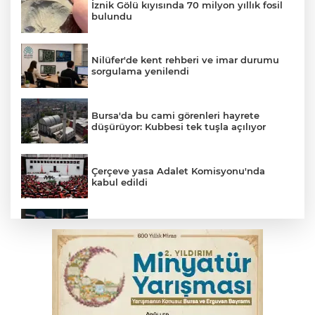
İznik Gölü kıyısında 70 milyon yıllık fosil
bulundu
Nilüfer'de kent rehberi ve imar durumu
sorgulama yenilendi
Bursa'da bu cami görenleri hayrete
düşürüyor: Kubbesi tek tuşla açılıyor
Çerçeve yasa Adalet Komisyonu'nda
kabul edildi
Bursa’da yasa dışı bahis operasyonu: 3
kişi tutuklandı
Çerçeve yasa görüşmeleri başladı