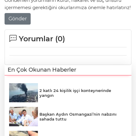
Gönderilen yorumların küfür, hakaret ve suç unsuru
içermemesi gerektiğini okurlarımıza önemle hatırlatırız!
Gönder
Yorumlar (
0
)
En Çok Okunan Haberler
2 katlı 24 kişilik işçi konteynerinde
yangın
Başkan Aydın Osmangazi’nin nabzını
sahada tuttu