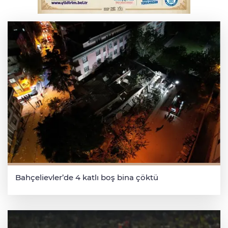
Bursa'da kontrolden çıkan araç orta
refüje çıktı
Bahçelievler’de 4 katlı boş bina çöktü