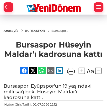
Zİ
Anasayfa
BURSASPOR
Bursaspor
Hüseyin
Maldar'ı
Bursaspor Hüseyin
kadrosuna
kattı
Maldar'ı kadrosuna kattı
Bursaspor, Eyüpspor'un 19 yaşındaki
milli sağ beki Hüseyin Maldar'ı
kadrosuna kattı.
Haber Giriş Tarihi: 02.07.2026 22:12