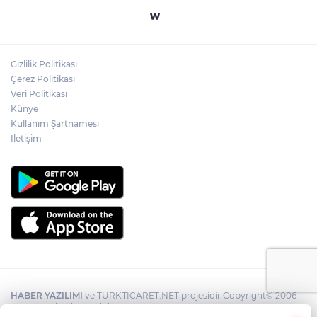
Gizlilik Politikası
Çerez Politikası
Veri Politikası
Künye
Kullanım Şartnamesi
İletişim
HABER YAZILIMI
ve TURKTICARET.NET projesidir Copyright© 2006-
2026 Tüm hakları saklıdır.