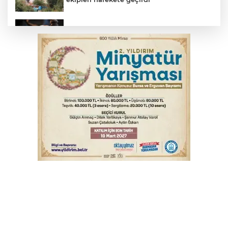
Yargıtay’dan primle çalışanlara müjde
TOFAŞ Basketbol'da sağlık kontrolleri
başladı
Bursa’da bugün hava nasıl olacak?
Osmangazi’de iş arayanlara destek