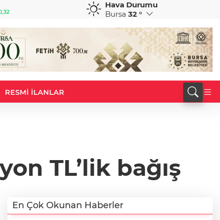
Hava Durumu
GBP
CHF
0,32
64,3468
%0,38
59,0083
%0,82
Bursa
32 °
RESMİ İLANLAR
on TL’lik bağış
En Çok Okunan Haberler