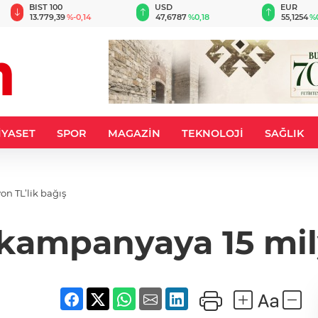
BIST 100
USD
EUR
13.779,39
%-0,14
47,6787
%0,18
55,1254
%
İYASET
SPOR
MAGAZİN
TEKNOLOJİ
SAĞLIK
ampanyaya 15 milyon TL’lik bağış
ampanyaya 15 mily