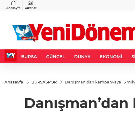
VND
GAU/TRY
3
%-0,22
0,0018
%0,32
6.660,55
%2,59
Anasayfa
Yazarlar
BURSA
GÜNCEL
DÜNYA
EKONOMİ
S
Anasayfa
BURSASPOR
Danışman’dan k
Danışman’dan k