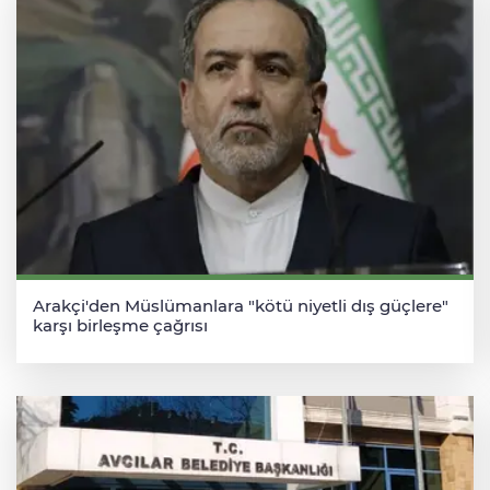
Arakçi'den Müslümanlara "kötü niyetli dış güçlere"
karşı birleşme çağrısı