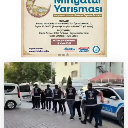
İnegöl’de yangın paniği! Apartmana
sıçrayan alevler söndürüldü
Serbest piyasada döviz fiyatları
Otomobil kanala uçtu: 2 yaralı