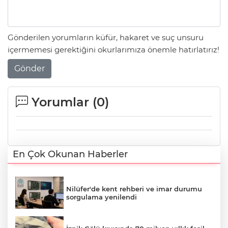
Gönderilen yorumların küfür, hakaret ve suç unsuru
içermemesi gerektiğini okurlarımıza önemle hatırlatırız!
Gönder
Yorumlar (
0
)
En Çok Okunan Haberler
Nilüfer'de kent rehberi ve imar durumu
sorgulama yenilendi