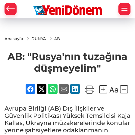
Zİ
Anasayfa
DÜNYA
AB:
"Rusya'nın
tuzağına
AB: "Rusya'nın tuzağına
düşmeyelim"
düşmeyelim"
Avrupa Birliği (AB) Dış İlişkiler ve
Güvenlik Politikası Yüksek Temsilcisi Kaja
Kallas, Ukrayna müzakerelerinde konular
yerine şahsiyetlere odaklanmanın