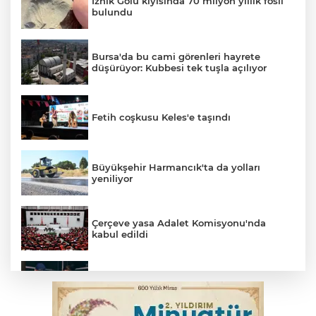
İznik Gölü kıyısında 70 milyon yıllık fosil
bulundu
Bursa'da bu cami görenleri hayrete
düşürüyor: Kubbesi tek tuşla açılıyor
Fetih coşkusu Keles'e taşındı
Büyükşehir Harmancık'ta da yolları
yeniliyor
Çerçeve yasa Adalet Komisyonu'nda
kabul edildi
Bursa’da yasa dışı bahis operasyonu: 3
kişi tutuklandı