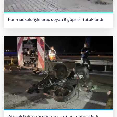
Kar maskeleriyle araç soyan 5 şüpheli tutuklandı
Otoyolda ikaz römorkuna çarpan motosikletli