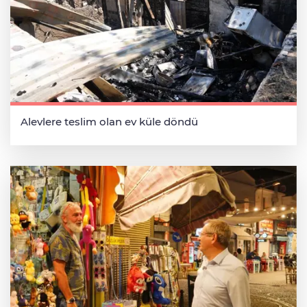
Alevlere teslim olan ev küle döndü