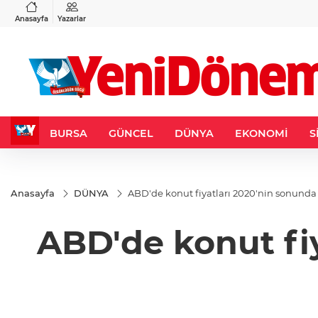
VND
GAU/TRY
3
%-0,22
0,0018
%0,36
6.604,90
%1,73
Anasayfa
Yazarlar
BURSA
GÜNCEL
DÜNYA
EKONOMİ
S
Anasayfa
DÜNYA
ABD'de konut fiyatları 2020'nin sonunda y
ABD'de konut fi