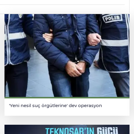
'Yeni nesil suç örgütlerine' dev operasyon