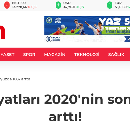
BIST 100
USD
EUR
13.778,66
%-0,15
47,7031
%0,17
55,0160
%
İYASET
SPOR
MAGAZİN
TEKNOLOJİ
SAĞLIK
üzde 10,4 arttı!
yatları 2020'nin so
arttı!