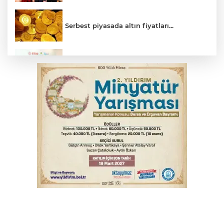
Serbest piyasada altın fiyatları...
Osmangazi’de iş arayanlara destek
Osmangazi’de kaldırım işgaline geçit yok
Bursa’da bugün hava nasıl olacak?
MSB: YAŞ kararları devletimize ve
milletimize hayırlı olsun