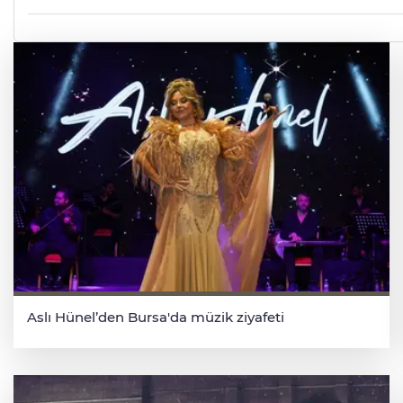
Aslı Hünel’den Bursa'da müzik ziyafeti