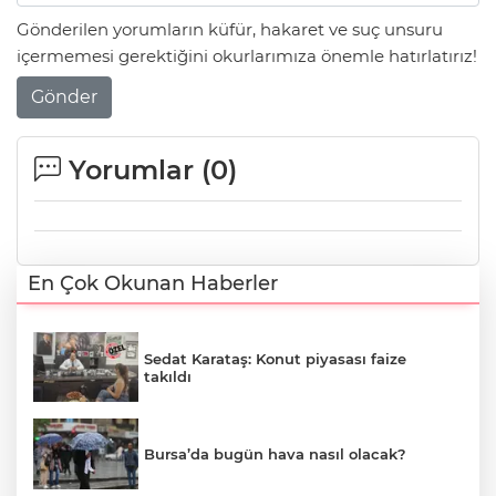
Gönderilen yorumların küfür, hakaret ve suç unsuru
içermemesi gerektiğini okurlarımıza önemle hatırlatırız!
Gönder
Yorumlar (
0
)
En Çok Okunan Haberler
Sedat Karataş: Konut piyasası faize
takıldı
Bursa’da bugün hava nasıl olacak?