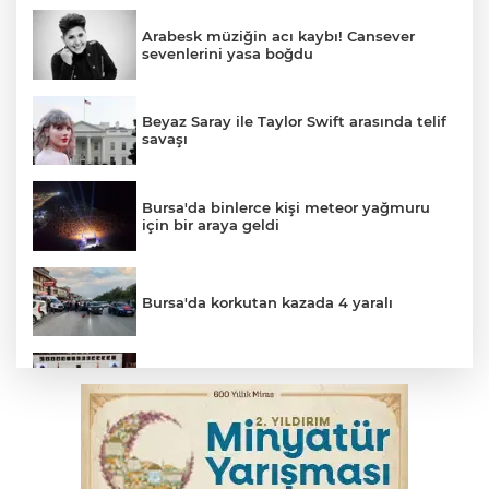
Arabesk müziğin acı kaybı! Cansever
sevenlerini yasa boğdu
Beyaz Saray ile Taylor Swift arasında telif
savaşı
Bursa'da binlerce kişi meteor yağmuru
için bir araya geldi
Bursa'da korkutan kazada 4 yaralı
Suça sürüklenen çocuk yasası TBMM'de
kabul edildi
Kar maskeleriyle araç soyan 5 şüpheli
tutuklandı