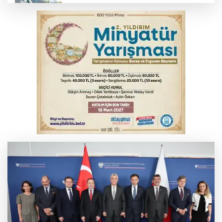
Benzine dev indirim! Pompaya fiyatlarına
yansıyacak mı?
YENİ Parti Genel Başkanı Özel'den
Çerçeve Yasa yorumu
Serbest piyasada döviz fiyatları
Serbest piyasada altın fiyatları...