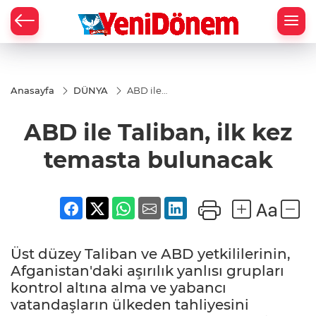
Zİ
Anasayfa
DÜNYA
ABD ile
Taliban, ilk
kez
ABD ile Taliban, ilk kez
temasta
bulunacak
temasta bulunacak
Üst düzey Taliban ve ABD yetkililerinin,
Afganistan'daki aşırılık yanlısı grupları
kontrol altına alma ve yabancı
vatandaşların ülkeden tahliyesini