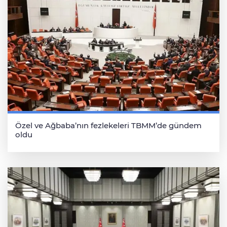
Özel ve Ağbaba’nın fezlekeleri TBMM’de gündem
oldu