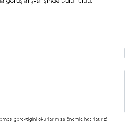
a görüş alışverişinde bulunuldu.
mesi gerektiğini okurlarımıza önemle hatırlatırız!