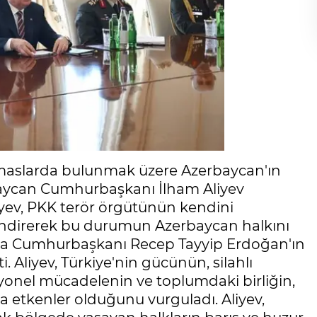
emaslarda bulunmak üzere Azerbaycan'ın
baycan Cumhurbaşkanı İlham Aliyev
iyev, PKK terör örgütünün kendini
elendirerek bu durumun Azerbaycan halkını
onuda Cumhurbaşkanı Recep Tayyip Erdoğan'ın
ti. Aliyev, Türkiye'nin gücünün, silahlı
esyonel mücadelenin ve toplumdaki birliğin,
 etkenler olduğunu vurguladı. Aliyev,