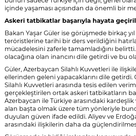
bunun sadece Türkiye için değil, genel olar
içinde yaşaması açısından da önemli bir me
Askeri tatbikatlar başarıyla hayata geçiril
Bakan Yaşar Güler ise görüşmede birkaç yıl
teröristlerine tarihi bir ders verildiğini hatırl
mücadelesini zaferle tamamladığını belirtti
olacağına olan inancını dile getirdi ve bu 
Güler, Azerbaycan Silahlı Kuvvetleri ile il
ellerinden geleni yapacaklarını dile getird
Silahlı Kuvvetleri arasında tesis edilen verim
gerçekleştirilen ortak askeri tatbikatların ba
Azerbaycan ile Türkiye arasındaki kardeşlik ve
alan başta olmak üzere tüm yönleriyle bu
duyulan güven ifade edildi. Aliyev ve Erdoğan
arasındaki ilişkilerin daha da güçlendirilme