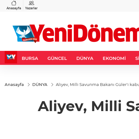
VND
GAU/TRY
3
%-0,22
0,0018
%0,35
6.670,96
%2,75
Anasayfa
Yazarlar
BURSA
GÜNCEL
DÜNYA
EKONOMİ
S
Anasayfa
DÜNYA
Aliyev, Milli Savunma Bakanı Güler'i kabu
Aliyev, Milli