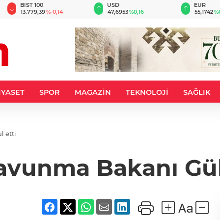
BIST 100
USD
EUR
13.779,39
%-0,14
47,6953
%0,16
55,1742
%0
İYASET
SPOR
MAGAZİN
TEKNOLOJİ
SAĞLIK
l etti
 Savunma Bakanı Güle