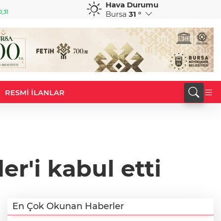
Hava Durumu
GBP
CHF
,31
64,4187
%0,39
59,0506
%0,84
Bursa
31 °
RESMİ İLANLAR
r'i kabul etti
En Çok Okunan Haberler