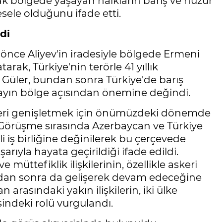
ak bölgede yaşayan halkların barış ve huzur
sele olduğunu ifade etti.
di
 önce Aliyev'in iradesiyle bölgede Ermeni
atarak, Türkiye'nin terörle 41 yıllık
. Güler, bundan sonra Türkiye'de barış
olayın bölge açısından önemine değindi.
işkileri genişletmek için önümüzdeki dönemde
i. Görüşme sırasında Azerbaycan ve Türkiye
li iş birliğine değinilerek bu çerçevede
şarıyla hayata geçirildiği ifade edildi.
 müttefiklik ilişkilerinin, özellikle askeri
ndan sonra da gelişerek devam edeceğine
 arasındaki yakın ilişkilerin, iki ülke
sindeki rolü vurgulandı.