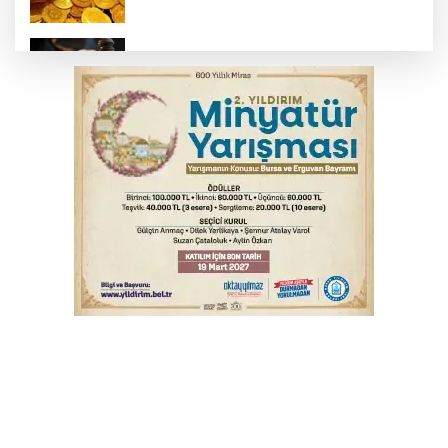
Yargıtay’dan primle çalışanlara müjde
Bursa’da bugün hava nasıl olacak?
Osmangazi’de iş arayanlara destek
TOFAŞ Basketbol'da sağlık kontrolleri
başladı